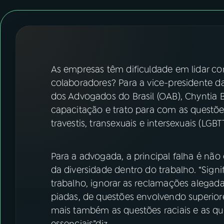
07
ÚLTIMAS
08
FESTIVAL DE MÚSICA
ACOMPANHE A RÁDIO NACIONAL
As empresas têm dificuldade em lidar c
colaboradores? Para a vice-presidente 
YouTube
Facebook
dos Advogados do Brasil (OAB), Chyntia B
capacitação e trato para com as questões 
Instagram
X
travestis, transexuais e intersexuais (LGBTT
TikTok
Para a advogada, a principal falha é não e
da diversidade dentro do trabalho. “Sign
trabalho, ignorar as reclamações alegada
piadas, de questões envolvendo superiore
mais também as questões raciais e as qu
essenciais”diz.