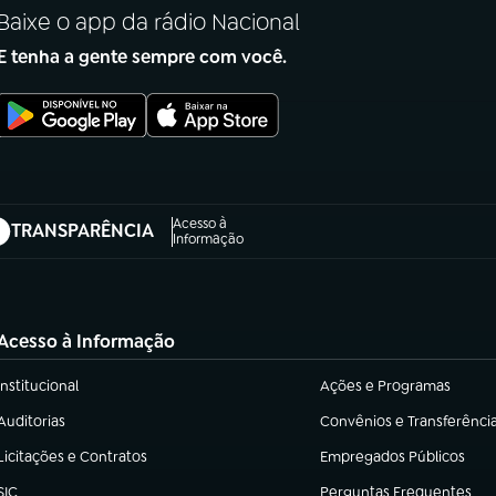
Baixe o app da rádio Nacional
E tenha a gente sempre com você.
Acesso à
TRANSPARÊNCIA
abre em nova aba)
Informação
Acesso à Informação
Institucional
Ações e Programas
(abre em nova aba)
(abre em nova aba)
Auditorias
Convênios e Transferênci
(abre em nova aba)
(abre em nova aba)
Licitações e Contratos
Empregados Públicos
(abre em nova aba)
(abre em nova aba)
SIC
Perguntas Frequentes