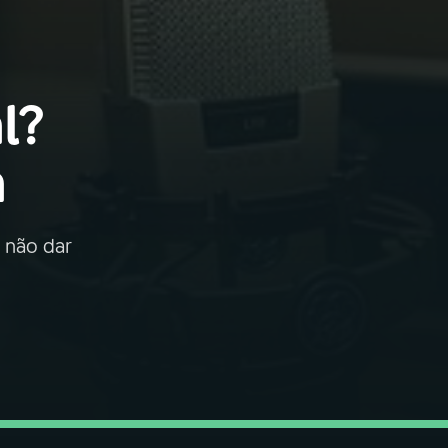
l?
a
, não dar