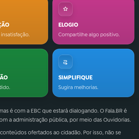
ÇÃO
ELOGIO
 insatisfação.
Compartilhe algo positivo.
ÇÃO
SIMPLIFIQUE
dido.
Sugira melhorias.
 mas é com a EBC que estará dialogando. O Fala.BR é
m a administração pública, por meio das Ouvidorias.
 conteúdos ofertados ao cidadão. Por isso, não se