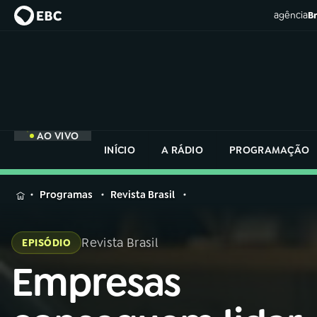
agência
Br
AO VIVO
INÍCIO
A RÁDIO
PROGRAMAÇÃO
MENU
Programas
Revista Brasil
Buscar
na
Revista Brasil
EPISÓDIO
Rádio
Buscar
Nacional
Empresas
Buscar
na
Rádio
AO VIVO