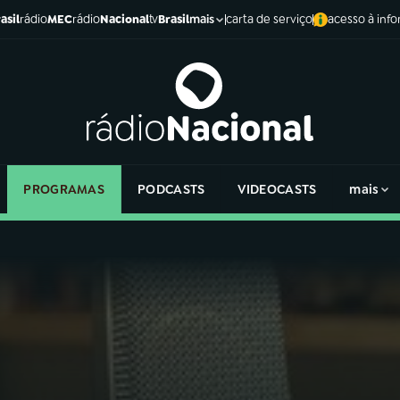
asil
rádio
MEC
rádio
Nacional
tv
Brasil
carta de serviço
acesso à inf
mais
PROGRAMAS
PODCASTS
VIDEOCASTS
mais