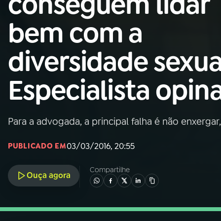
conseguem lidar
Nacional
bem com a
01
INÍCIO
diversidade sexua
02
A RÁDIO
Especialista opin
03
PROGRAMAÇÃO
Para a advogada, a principal falha é não enxergar
04
PROGRAMAS
03/03/2016, 20:55
PUBLICADO EM
05
PODCASTS
Compartilhe
Ouça agora
06
VIDEOCASTS