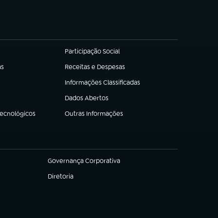
Participação Social
(abre em nova aba)
as
Receitas e Despesas
(abre em nova aba)
Informações Classificadas
(abre em nova aba)
Dados Abertos
(abre em nova aba)
Tecnológicos
Outras Informações
(abre em nova aba)
Governança Corporativa
(abre em nova aba)
Diretoria
(abre em nova aba)