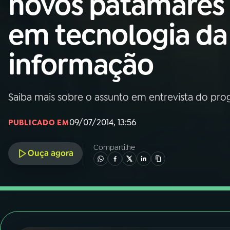
novos patamares
Nacional
em tecnologia da
01
INÍCIO
informação
02
A RÁDIO
Saiba mais sobre o assunto em entrevista do prog
03
PROGRAMAÇÃO
09/07/2014, 13:56
PUBLICADO EM
04
PROGRAMAS
Compartilhe
Ouça agora
05
PODCASTS
06
VIDEOCASTS