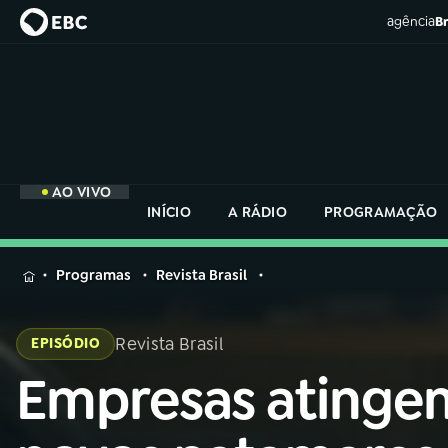
agência
Br
AO VIVO
INÍCIO
A RÁDIO
PROGRAMAÇÃO
MENU
Programas
Revista Brasil
Buscar
na
Revista Brasil
EPISÓDIO
Rádio
Buscar
Nacional
Empresas atinge
Buscar
na
Rádio
AO VIVO