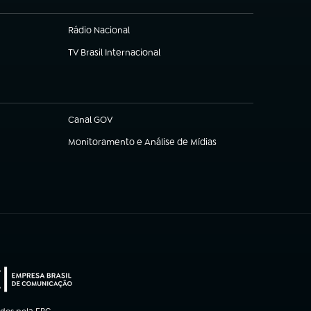
Rádio Nacional
TV Brasil Internacional
(abre em nova aba)
Canal GOV
(abre em nova aba)
Monitoramento e Análise de Mídias
(abre em nova aba)