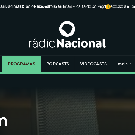
asil
rádio
MEC
rádio
Nacional
tv
Brasil
carta de serviço
acesso à inf
mais
PROGRAMAS
PODCASTS
VIDEOCASTS
mais
m