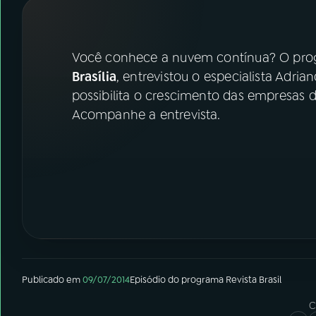
07
ÚLTIMAS
08
FESTIVAL DE MÚSICA
Você conhece a nuvem contínua? O pr
Brasília
, entrevistou o especialista Adri
possibilita o crescimento das empresas 
ACOMPANHE A RÁDIO NACIONAL
Acompanhe a entrevista.
YouTube
Facebook
Instagram
X
TikTok
Publicado em
09/07/2014
Episódio
do programa
Revista Brasil
C