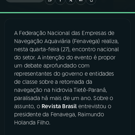
03
PROGRAMAÇÃO
A Federação Nacional das Empresas de
04
PROGRAMAS
Navegação Aquaviária (Fenavega) realiza,
nesta quarta-feira (27), encontro nacional
05
PODCASTS
do setor. A intenção do evento é propor
um debate aprofundado com
representantes do governo e entidades
06
VIDEOCASTS
de classe sobre a retomada da
navegação na hidrovia Tietê-Paraná,
07
ÚLTIMAS
paralisada há mais de um ano. Sobre o
assunto, o
Revista Brasil
entrevistou o
presidente da Fenavega, Raimundo
08
FESTIVAL DE MÚSICA
Holanda Filho.
ACOMPANHE A RÁDIO NACIONAL