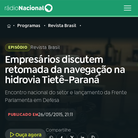
MENU
Programas
Revista Brasil
Revista Brasil
EPISÓDIO
Empresários discutem
Buscar
na
retomada da navegação na
Rádio
Buscar
hidrovia Tietê-Paraná
Nacional
Encontro nacional do setor e lançamento da Frente
AO VIVO
Parlamenta em Defesa
01
INÍCIO
26/05/2015, 21:11
PUBLICADO EM
Compartilhe
02
A RÁDIO
Ouça agora