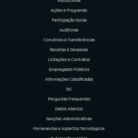
Institucional
(abre em nova aba)
Ações e Programas
(abre em nova aba)
Participação Social
(abre em nova aba)
Auditorias
(abre em nova aba)
Convênios e Transferências
(abre em nova aba)
Receitas e Despesas
(abre em nova aba)
Licitações e Contratos
(abre em nova aba)
Empregados Públicos
(abre em nova aba)
Informações Classificadas
(abre em nova aba)
SIC
(abre em nova aba)
Perguntas Frequentes
(abre em nova aba)
Dados Abertos
(abre em nova aba)
Sanções Administrativas
(abre em nova aba)
Ferramentas e Aspectos Tecnológicos
(abre em nova aba)