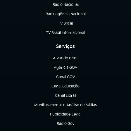
Rádio Nacional
Radioagência Nacional
(abre em nova aba)
TV Brasil
(abre em nova aba)
TV Brasil Internacional
(abre em nova aba)
Serviços
A Voz do Brasil
(abre em nova aba)
Agência GOV
(abre em nova aba)
Canal GOV
(abre em nova aba)
Canal Educação
(abre em nova aba)
Canal Libras
(abre em nova aba)
Monitoramento e Análise de Mídias
(abre em nova aba)
Publicidade Legal
(abre em nova aba)
Rádio Gov
(abre em nova aba)