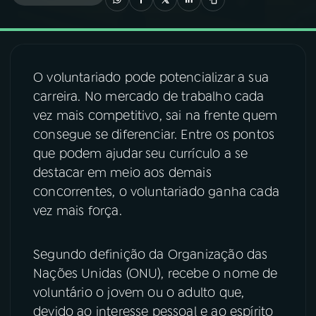
03
PROGRAMAÇÃO
O voluntariado pode potencializar a sua
04
PROGRAMAS
carreira. No mercado de trabalho cada
vez mais competitivo, sai na frente quem
05
PODCASTS
consegue se diferenciar. Entre os pontos
que podem ajudar seu currículo a se
destacar em meio aos demais
06
VIDEOCASTS
concorrentes, o voluntariado ganha cada
vez mais força.
07
ÚLTIMAS
Segundo definição da Organização das
08
FESTIVAL DE MÚSICA
Nações Unidas (ONU), recebe o nome de
voluntário o jovem ou o adulto que,
devido ao interesse pessoal e ao espírito
ACOMPANHE A RÁDIO NACIONAL