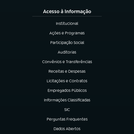
Acesso à Informação
Institucional
(abre em nova aba)
Ações e Programas
(abre em nova aba)
Participação Social
(abre em nova aba)
Auditorias
(abre em nova aba)
Convênios e Transferências
(abre em nova aba)
Receitas e Despesas
(abre em nova aba)
Licitações e Contratos
(abre em nova aba)
Empregados Públicos
(abre em nova aba)
Informações Classificadas
(abre em nova aba)
SIC
(abre em nova aba)
Perguntas Frequentes
(abre em nova aba)
Dados Abertos
(abre em nova aba)