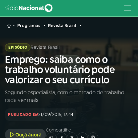
MENU
Programas
Revista Brasil
Revista Brasil
EPISÓDIO
Emprego: saiba como o
Buscar
na
trabalho voluntário pode
Rádio
Buscar
valorizar o seu currículo
Nacional
Segundo especialista, com o mercado de trabalho
AO VIVO
cada vez mais
01
INÍCIO
21/09/2015, 17:44
PUBLICADO EM
Compartilhe
02
A RÁDIO
Ouça agora