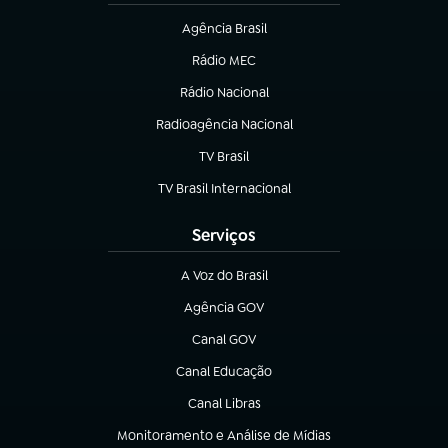
Agência Brasil
(abre em nova aba)
Rádio MEC
(abre em nova aba)
Rádio Nacional
Radioagência Nacional
(abre em nova aba)
TV Brasil
(abre em nova aba)
TV Brasil Internacional
(abre em nova aba)
Serviços
A Voz do Brasil
(abre em nova aba)
Agência GOV
(abre em nova aba)
Canal GOV
(abre em nova aba)
Canal Educação
(abre em nova aba)
Canal Libras
(abre em nova aba)
Monitoramento e Análise de Mídias
(abre em nova aba)