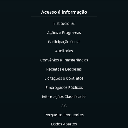
Acesso à Informação
Institucional
(abre em nova aba)
Ações e Programas
(abre em nova aba)
Participação Social
(abre em nova aba)
Auditorias
(abre em nova aba)
Convênios e Transferências
(abre em nova aba)
Receitas e Despesas
(abre em nova aba)
Licitações e Contratos
(abre em nova aba)
Empregados Públicos
(abre em nova aba)
Informações Classificadas
(abre em nova aba)
SIC
(abre em nova aba)
Perguntas Frequentes
(abre em nova aba)
Dados Abertos
(abre em nova aba)