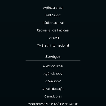
Agência Brasil
(abre em nova aba)
Rádio MEC
(abre em nova aba)
Rádio Nacional
Radioagência Nacional
(abre em nova aba)
TV Brasil
(abre em nova aba)
TV Brasil Internacional
(abre em nova aba)
Serviços
A Voz do Brasil
(abre em nova aba)
Agência GOV
(abre em nova aba)
Canal GOV
(abre em nova aba)
Canal Educação
(abre em nova aba)
Canal Libras
(abre em nova aba)
Monitoramento e Análise de Mídias
(abre em nova aba)