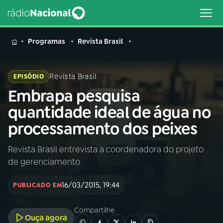
MENU
Programas
Revista Brasil
Revista Brasil
EPISÓDIO
Embrapa pesquisa
Buscar
na
quantidade ideal de água no
Rádio
Buscar
processamento dos peixes
Nacional
Revista Brasil entrevista a coordenadora do projeto
AO VIVO
de gerenciamento
01
INÍCIO
16/03/2015, 19:44
PUBLICADO EM
Compartilhe
02
A RÁDIO
Ouça agora