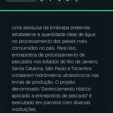
03
PROGRAMAÇÃO
Uma pesquisa da Embrapa pretende
04
PROGRAMAS
estabelecer a quantidade ideal de água
no processamento dos peixes mais
05
PODCASTS
consumidos no país. Para isso,
entrepostos de processamento de
pescados nos estados do Rio de Janeiro,
06
VIDEOCASTS
Santa Catarina, São Paulo e Tocantins
instalaram hidrômetros ultrassônicos nas
07
ÚLTIMAS
linhas de produção. O projeto
denominado "Gerenciamento hídrico
aplicado a entrepostos de pescado" é
08
FESTIVAL DE MÚSICA
executado em parceria com diversas
instituições.
ACOMPANHE A RÁDIO NACIONAL