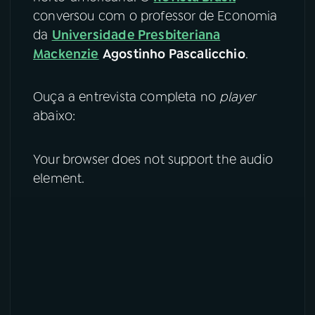
conversou com o professor de Economia
YouTube
Facebook
da
Universidade Presbiteriana
Mackenzie
Agostinho Pascalicchio
.
Instagram
X
Ouça a entrevista completa no
player
TikTok
abaixo:
Your browser does not support the audio
element.