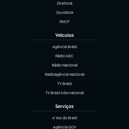
Diretoria
(abre em nova aba)
Ouvidoria
(abre em nova aba)
RNCP
(abre em nova aba)
Veículos
Agência Brasil
(abre em nova aba)
Rádio MEC
(abre em nova aba)
Rádio Nacional
Radioagência Nacional
(abre em nova aba)
TV Brasil
(abre em nova aba)
TV Brasil Internacional
(abre em nova aba)
Serviços
A Voz do Brasil
(abre em nova aba)
Agência GOV
(abre em nova aba)