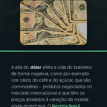
03
PROGRAMAÇÃO
04
PROGRAMAS
05
PODCASTS
06
VIDEOCASTS
A alta do
dólar
afeta a vida do brasileiro
de forma negativa, como por exemplo
07
ÚLTIMAS
nos casos do café e do açúcar, que são
commodities
– produtos negociados no
08
FESTIVAL DE MÚSICA
mercado internacional e que têm os
preços atrelados à variação da moeda
norte-americana. O
Revista Brasil
ACOMPANHE A RÁDIO NACIONAL