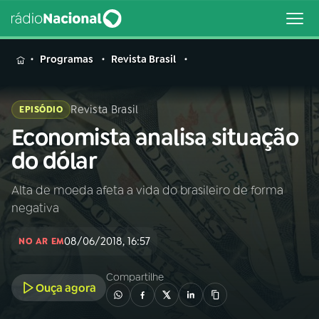
MENU
Programas
Revista Brasil
Revista Brasil
EPISÓDIO
Economista analisa situação
Buscar
na
do dólar
Rádio
Buscar
Nacional
Alta de moeda afeta a vida do brasileiro de forma
negativa
AO VIVO
08/06/2018, 16:57
NO AR EM
01
INÍCIO
Compartilhe
Ouça agora
02
A RÁDIO