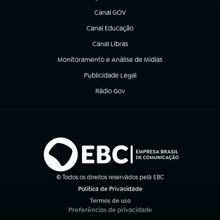
Canal GOV
(abre em nova aba)
Canal Educação
(abre em nova aba)
Canal Libras
(abre em nova aba)
Monitoramento e Análise de Mídias
(abre em nova aba)
Publicidade Legal
(abre em nova aba)
Rádio Gov
(abre em nova aba)
© Todos os direitos reservados pela EBC
Política de Privacidade
(abre em nova aba)
Termos de uso
(abre em nova aba)
Preferências de privacidade