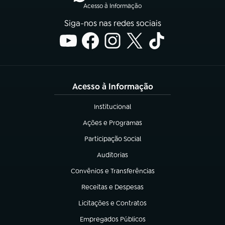
Acesso à Informação
Siga-nos nas redes sociais
Acesso à Informação
Institucional
(abre em nova aba)
Ações e Programas
(abre em nova aba)
Participação Social
(abre em nova aba)
Auditorias
(abre em nova aba)
Convênios e Transferências
(abre em nova aba)
Receitas e Despesas
(abre em nova aba)
Licitações e Contratos
(abre em nova aba)
Empregados Públicos
(abre em nova aba)