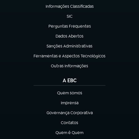
Informações Classificadas
(abre em nova aba)
SIC
(abre em nova aba)
Perguntas Frequentes
(abre em nova aba)
Dados Abertos
(abre em nova aba)
Sanções Administrativas
(abre em nova aba)
Ferramentas e Aspectos Tecnológicos
(abre em nova aba)
Outras Informações
(abre em nova aba)
A EBC
Quem somos
(abre em nova aba)
Imprensa
(abre em nova aba)
Governança Corporativa
(abre em nova aba)
Contatos
(abre em nova aba)
Quem é Quem
(abre em nova aba)