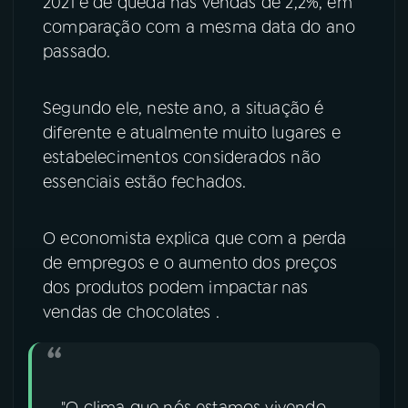
2021 é de queda nas vendas de 2,2%, em
comparação com a mesma data do ano
YouTube
Facebook
passado.
Instagram
X
Segundo ele, neste ano, a situação é
TikTok
diferente e atualmente muito lugares e
estabelecimentos considerados não
essenciais estão fechados.
O economista explica que com a perda
de empregos e o aumento dos preços
dos produtos podem impactar nas
vendas de chocolates .
"O clima que nós estamos vivendo