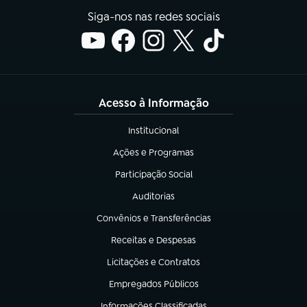
Siga-nos nas redes sociais
Acesso à Informação
Institucional
(abre em nova aba)
Ações e Programas
(abre em nova aba)
Participação Social
(abre em nova aba)
Auditorias
(abre em nova aba)
Convênios e Transferências
(abre em nova aba)
Receitas e Despesas
(abre em nova aba)
Licitações e Contratos
(abre em nova aba)
Empregados Públicos
(abre em nova aba)
Informações Classificadas