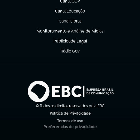
Canal GOV
(abre em nova aba)
Canal Educação
(abre em nova aba)
Canal Libras
(abre em nova aba)
Monitoramento e Análise de Mídias
(abre em nova aba)
Publicidade Legal
(abre em nova aba)
Rádio Gov
(abre em nova aba)
© Todos os direitos reservados pela EBC
Política de Privacidade
(abre em nova aba)
Termos de uso
(abre em nova aba)
Preferências de privacidade