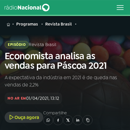
MENU
Programas
Revista Brasil
Revista Brasil
EPISÓDIO
Economista analisa as
Buscar
na
vendas para Páscoa 2021
Rádio
Buscar
Nacional
A expectativa da indústria em 2021 é de queda nas
vendas de 2,2%
AO VIVO
01/04/2021, 13:12
NO AR EM
01
INÍCIO
Compartilhe
Ouça agora
02
A RÁDIO