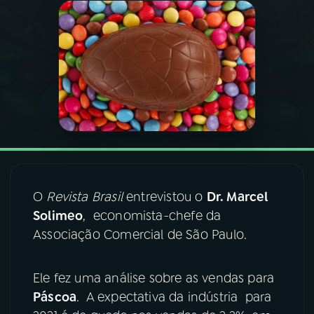
03
PROGRAMAÇÃO
04
PROGRAMAS
05
PODCASTS
06
VIDEOCASTS
O
Revista Brasil
entrevistou o
Dr. Marcel
Solimeo
, economista-chefe da
07
ÚLTIMAS
Associação Comercial de São Paulo.
08
FESTIVAL DE MÚSICA
Ele fez uma análise sobre as vendas para
Páscoa
. A expectativa da indústria para
ACOMPANHE A RÁDIO NACIONAL