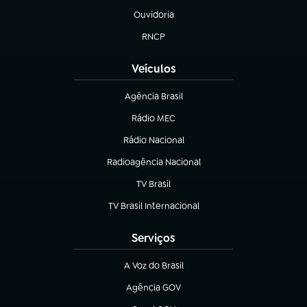
Ouvidoria
(abre em nova aba)
RNCP
(abre em nova aba)
Veículos
Agência Brasil
(abre em nova aba)
Rádio MEC
(abre em nova aba)
Rádio Nacional
Radioagência Nacional
(abre em nova aba)
TV Brasil
(abre em nova aba)
TV Brasil Internacional
(abre em nova aba)
Serviços
A Voz do Brasil
(abre em nova aba)
Agência GOV
(abre em nova aba)