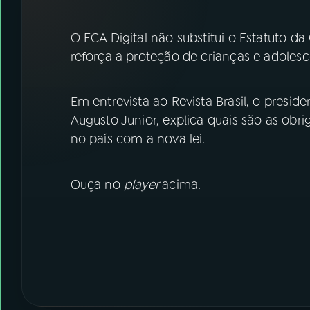
07
ÚLTIMAS
O ECA Digital não substitui o Estatuto d
08
FESTIVAL DE MÚSICA
reforça a proteção de crianças e adoles
ACOMPANHE A RÁDIO NACIONAL
Em entrevista ao Revista Brasil, o presid
Augusto Junior, explica quais são as obr
YouTube
Facebook
no país com a nova lei.
Instagram
X
Ouça no
player
acima.
TikTok