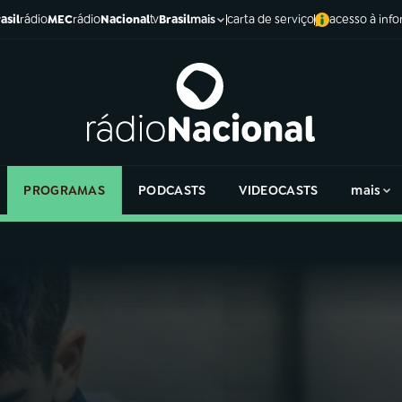
asil
rádio
MEC
rádio
Nacional
tv
Brasil
carta de serviço
acesso à inf
mais
PROGRAMAS
PODCASTS
VIDEOCASTS
mais