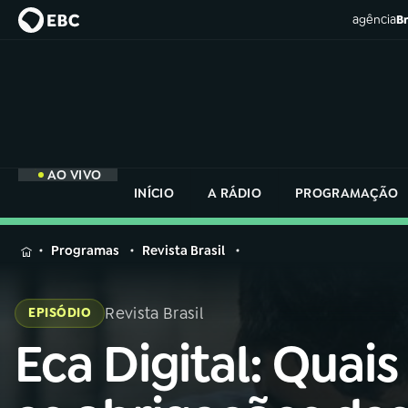
agência
Br
AO VIVO
INÍCIO
A RÁDIO
PROGRAMAÇÃO
MENU
Programas
Revista Brasil
Buscar
na
Revista Brasil
EPISÓDIO
Rádio
Buscar
Nacional
Eca Digital: Quais
Buscar
na
Rádio
AO VIVO