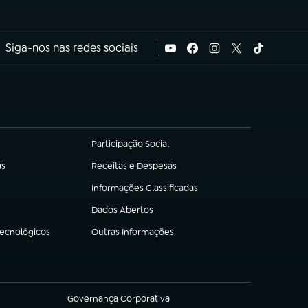
Siga-nos nas redes sociais
Participação Social
(abre em nova aba)
as
Receitas e Despesas
(abre em nova aba)
Informações Classificadas
(abre em nova aba)
Dados Abertos
(abre em nova aba)
Tecnológicos
Outras Informações
(abre em nova aba)
Governança Corporativa
(abre em nova aba)