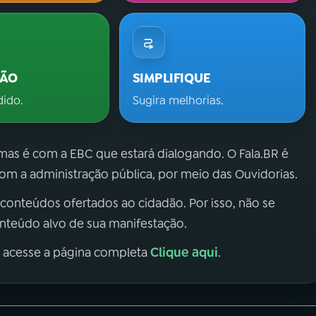
ÇÃO
SIMPLIFIQUE
dido.
Sugira melhorias.
 mas é com a EBC que estará dialogando. O Fala.BR é
m a administração pública, por meio das Ouvidorias.
 conteúdos ofertados ao cidadão. Por isso, não se
onteúdo alvo de sua manifestação.
Clique aqui
, acesse a página completa
.