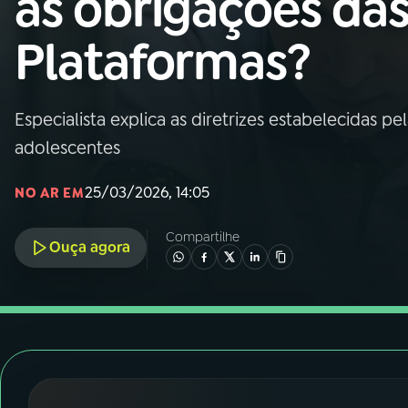
as obrigações da
Nacional
Plataformas?
01
INÍCIO
02
A RÁDIO
Especialista explica as diretrizes estabelecidas pe
adolescentes
03
PROGRAMAÇÃO
25/03/2026, 14:05
NO AR EM
04
PROGRAMAS
Compartilhe
Ouça agora
05
PODCASTS
06
VIDEOCASTS