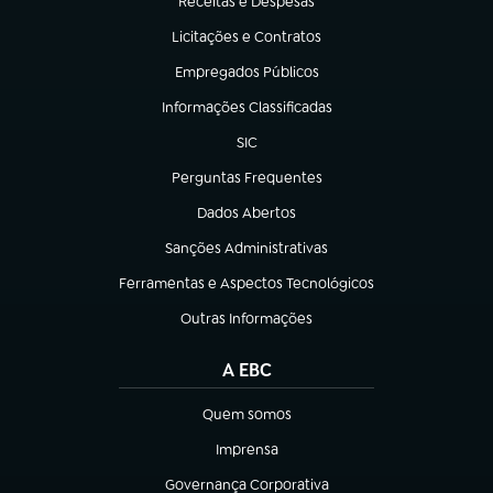
Receitas e Despesas
(abre em nova aba)
Licitações e Contratos
(abre em nova aba)
Empregados Públicos
(abre em nova aba)
Informações Classificadas
(abre em nova aba)
SIC
(abre em nova aba)
Perguntas Frequentes
(abre em nova aba)
Dados Abertos
(abre em nova aba)
Sanções Administrativas
(abre em nova aba)
Ferramentas e Aspectos Tecnológicos
(abre em nova aba)
Outras Informações
(abre em nova aba)
A EBC
Quem somos
(abre em nova aba)
Imprensa
(abre em nova aba)
Governança Corporativa
(abre em nova aba)