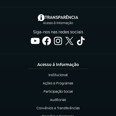
(abre em nova aba)
TRANSPARÊNCIA
Acesso à Informação
Siga-nos nas redes sociais
Acesso à Informação
Institucional
(abre em nova aba)
Ações e Programas
(abre em nova aba)
Participação Social
(abre em nova aba)
Auditorias
(abre em nova aba)
Convênios e Transferências
(abre em nova aba)