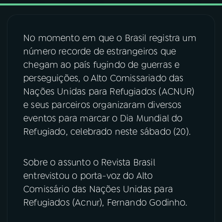
03
PROGRAMAÇÃO
No momento em que o Brasil registra um
número recorde de estrangeiros que
04
PROGRAMAS
chegam ao país fugindo de guerras e
perseguições, o Alto Comissariado das
05
PODCASTS
Nações Unidas para Refugiados (ACNUR)
e seus parceiros organizaram diversos
eventos para marcar o Dia Mundial do
06
VIDEOCASTS
Refugiado, celebrado neste sábado (20).
07
ÚLTIMAS
Sobre o assunto o Revista Brasil
entrevistou o porta-voz do Alto
08
FESTIVAL DE MÚSICA
Comissário das Nações Unidas para
Refugiados (Acnur), Fernando Godinho.
ACOMPANHE A RÁDIO NACIONAL