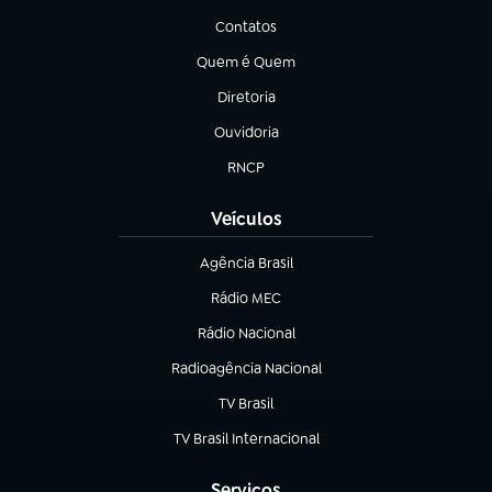
Contatos
(abre em nova aba)
Quem é Quem
(abre em nova aba)
Diretoria
(abre em nova aba)
Ouvidoria
(abre em nova aba)
RNCP
(abre em nova aba)
Veículos
Agência Brasil
(abre em nova aba)
Rádio MEC
(abre em nova aba)
Rádio Nacional
Radioagência Nacional
(abre em nova aba)
TV Brasil
(abre em nova aba)
TV Brasil Internacional
(abre em nova aba)
Serviços