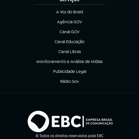
A Voz do Brasil
(abre em nova aba)
Agência GOV
(abre em nova aba)
Canal GOV
(abre em nova aba)
Canal Educação
(abre em nova aba)
Canal Libras
(abre em nova aba)
Monitoramento e Análise de Mídias
(abre em nova aba)
Publicidade Legal
(abre em nova aba)
Rádio Gov
(abre em nova aba)
© Todos os direitos reservados pela EBC