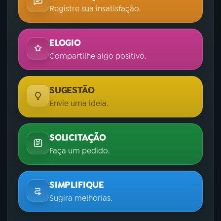
Registre sua insatisfação.
ELOGIO
Compartilhe algo positivo.
SUGESTÃO
Envie uma ideia.
SOLICITAÇÃO
Faça um pedido.
SIMPLIFIQUE
Sugira melhorias.