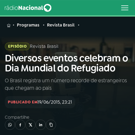
MENU
Programas
Revista Brasil
Revista Brasil
EPISÓDIO
Diversos eventos celebram o
Buscar
na
Dia Mundial do Refugiado
Rádio
Buscar
Nacional
O Brasil registra um número recorde de estrangeiros
que chegam ao país
AO VIVO
19/06/2015, 23:21
PUBLICADO EM
01
INÍCIO
Compartilhe
02
A RÁDIO