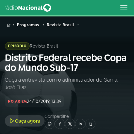
MENU
Programas
Revista Brasil
Revista Brasil
EPISÓDIO
Distrito Federal recebe Copa
Buscar
na
do Mundo Sub-17
Rádio
Buscar
Nacional
Ouça a entrevista com o administrador do Gama,
José Elias
AO VIVO
24/10/2019, 13:39
NO AR EM
01
INÍCIO
Compartilhe
Ouça agora
02
A RÁDIO