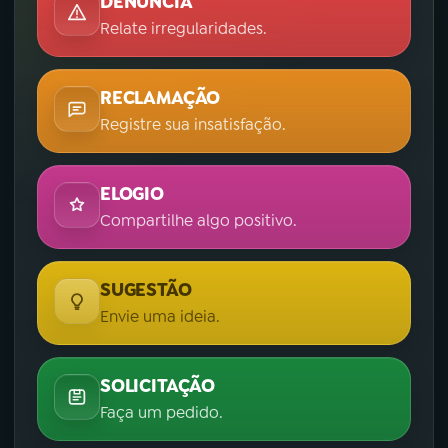
DENÚNCIA
Relate irregularidades.
RECLAMAÇÃO
Registre sua insatisfação.
ELOGIO
Compartilhe algo positivo.
SUGESTÃO
Envie uma ideia.
SOLICITAÇÃO
Faça um pedido.