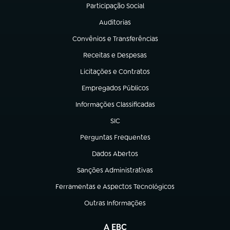
Participação Social
(abre em nova aba)
Auditorias
(abre em nova aba)
Convênios e Transferências
(abre em nova aba)
Receitas e Despesas
(abre em nova aba)
Licitações e Contratos
(abre em nova aba)
Empregados Públicos
(abre em nova aba)
Informações Classificadas
(abre em nova aba)
SIC
(abre em nova aba)
Perguntas Frequentes
(abre em nova aba)
Dados Abertos
(abre em nova aba)
Sanções Administrativas
(abre em nova aba)
Ferramentas e Aspectos Tecnológicos
(abre em nova aba)
Outras Informações
(abre em nova aba)
A EBC