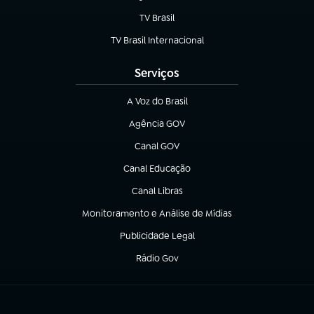
TV Brasil
(abre em nova aba)
TV Brasil Internacional
(abre em nova aba)
Serviços
A Voz do Brasil
(abre em nova aba)
Agência GOV
(abre em nova aba)
Canal GOV
(abre em nova aba)
Canal Educação
(abre em nova aba)
Canal Libras
(abre em nova aba)
Monitoramento e Análise de Mídias
(abre em nova aba)
Publicidade Legal
(abre em nova aba)
Rádio Gov
(abre em nova aba)