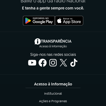
Baixe o app da rádio Nacional
E tenha a gente sempre com você.
(abre em nova aba)
TRANSPARÊNCIA
Acesso à Informação
Siga-nos nas redes sociais
Acesso à Informação
Institucional
(abre em nova aba)
Ações e Programas
(abre em nova aba)