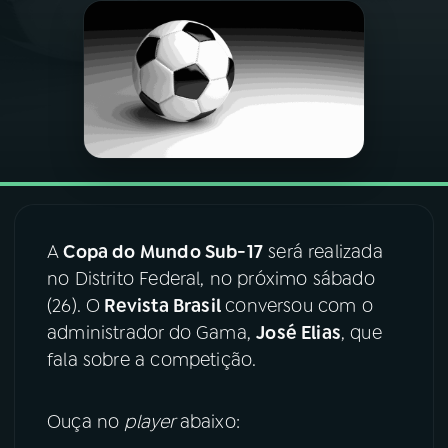
03
PROGRAMAÇÃO
04
PROGRAMAS
05
PODCASTS
06
VIDEOCASTS
A
Copa do Mundo Sub-17
será realizada
no Distrito Federal, no próximo sábado
(26). O
Revista Brasil
conversou com o
07
ÚLTIMAS
administrador do Gama,
José Elias
, que
fala sobre a competição.
08
FESTIVAL DE MÚSICA
Ouça no
player
abaixo:
ACOMPANHE A RÁDIO NACIONAL