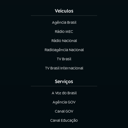
Veículos
Agência Brasil
(abre em nova aba)
Rádio MEC
(abre em nova aba)
Rádio Nacional
Radioagência Nacional
(abre em nova aba)
TV Brasil
(abre em nova aba)
TV Brasil Internacional
(abre em nova aba)
Serviços
A Voz do Brasil
(abre em nova aba)
Agência GOV
(abre em nova aba)
Canal GOV
(abre em nova aba)
Canal Educação
(abre em nova aba)