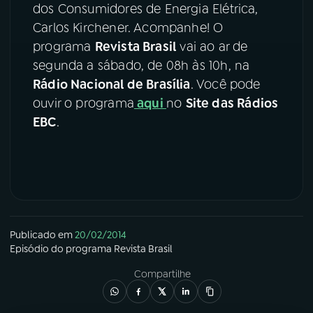
dos Consumidores de Energia Elétrica,
Carlos Kirchener. Acompanhe! O
YouTube
Facebook
programa
Revista Brasil
vai ao ar de
Instagram
X
segunda a sábado, de 08h às 10h, na
Rádio Nacional de Brasília
. Você pode
TikTok
ouvir o programa
aqui
no
Site das Rádios
EBC
.
Publicado em
20/02/2014
Episódio
do programa
Revista Brasil
Compartilhe