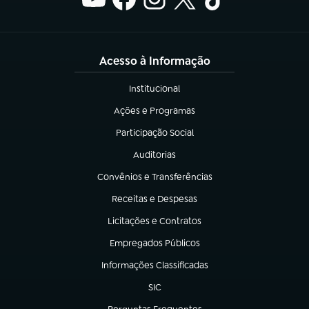
Acesso à Informação
Institucional
(abre em nova aba)
Ações e Programas
(abre em nova aba)
Participação Social
(abre em nova aba)
Auditorias
(abre em nova aba)
Convênios e Transferências
(abre em nova aba)
Receitas e Despesas
(abre em nova aba)
Licitações e Contratos
(abre em nova aba)
Empregados Públicos
(abre em nova aba)
Informações Classificadas
(abre em nova aba)
SIC
(abre em nova aba)