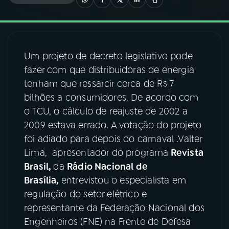
03
PROGRAMAÇÃO
Um projeto de decreto legislativo pode
04
PROGRAMAS
fazer com que distribuidoras de energia
tenham que ressarcir cerca de R$ 7
05
PODCASTS
bilhões a consumidores. De acordo com
o TCU, o cálculo de reajuste de 2002 a
2009 estava errado. A votação do projeto
06
VIDEOCASTS
foi adiado para depois do carnaval .Valter
Lima, apresentador do programa
Revista
07
ÚLTIMAS
Brasil,
da
Rádio Nacional de
Brasília,
entrevistou o especialista em
regulação do setor elétrico e
08
FESTIVAL DE MÚSICA
representante da Federação Nacional dos
Engenheiros (FNE) na Frente de Defesa
ACOMPANHE A RÁDIO NACIONAL