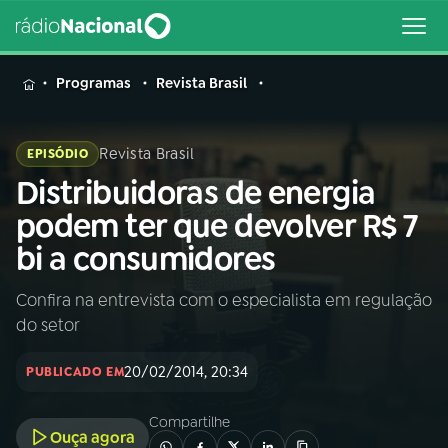
MENU
Programas
Revista Brasil
Revista Brasil
EPISÓDIO
Distribuidoras de energia
Buscar
na
podem ter que devolver R$ 7
Rádio
Buscar
bi a consumidores
Nacional
Confira na entrevista com o especialista em regulação
AO VIVO
do setor
01
INÍCIO
20/02/2014, 20:34
PUBLICADO EM
Compartilhe
02
A RÁDIO
Ouça agora