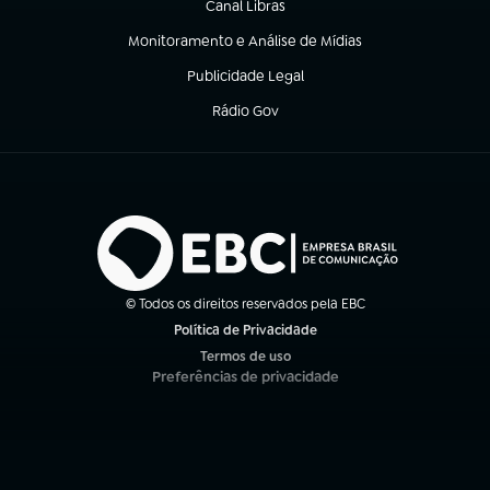
Canal Libras
(abre em nova aba)
Monitoramento e Análise de Mídias
(abre em nova aba)
Publicidade Legal
(abre em nova aba)
Rádio Gov
(abre em nova aba)
© Todos os direitos reservados pela EBC
Política de Privacidade
(abre em nova aba)
Termos de uso
(abre em nova aba)
Preferências de privacidade