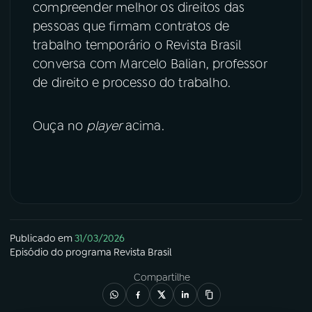
compreender melhor os direitos das
pessoas que firmam contratos de
YouTube
Facebook
trabalho temporário o Revista Brasil
Instagram
X
conversa com Marcelo Balian, professor
de direito e processo do trabalho.
TikTok
Ouça no
player
acima.
Publicado em
31/03/2026
Episódio
do programa
Revista Brasil
Compartilhe