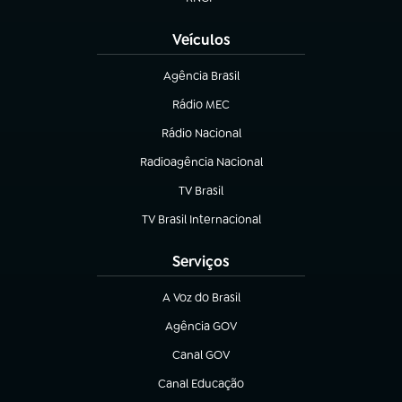
(abre em nova aba)
Veículos
Agência Brasil
(abre em nova aba)
Rádio MEC
(abre em nova aba)
Rádio Nacional
Radioagência Nacional
(abre em nova aba)
TV Brasil
(abre em nova aba)
TV Brasil Internacional
(abre em nova aba)
Serviços
A Voz do Brasil
(abre em nova aba)
Agência GOV
(abre em nova aba)
Canal GOV
(abre em nova aba)
Canal Educação
(abre em nova aba)