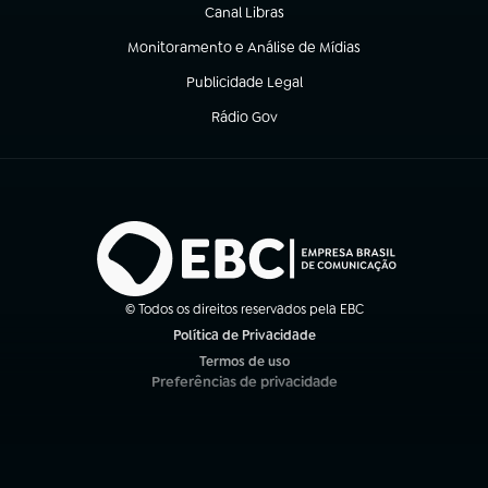
Canal Libras
(abre em nova aba)
Monitoramento e Análise de Mídias
(abre em nova aba)
Publicidade Legal
(abre em nova aba)
Rádio Gov
(abre em nova aba)
© Todos os direitos reservados pela EBC
Política de Privacidade
(abre em nova aba)
Termos de uso
(abre em nova aba)
Preferências de privacidade