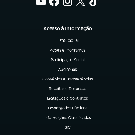
Acesso à Informação
Institucional
(abre em nova aba)
Ações e Programas
(abre em nova aba)
Participação Social
(abre em nova aba)
Auditorias
(abre em nova aba)
Convênios e Transferências
(abre em nova aba)
Receitas e Despesas
(abre em nova aba)
Licitações e Contratos
(abre em nova aba)
Empregados Públicos
(abre em nova aba)
Informações Classificadas
(abre em nova aba)
SIC
(abre em nova aba)