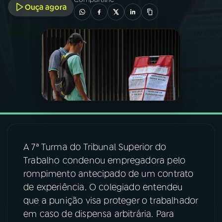
Ouça agora
03
PROGRAMAÇÃO
04
PROGRAMAS
05
PODCASTS
06
VIDEOCASTS
A 7ª Turma do Tribunal Superior do
07
ÚLTIMAS
Trabalho condenou empregadora pelo
rompimento antecipado de um contrato
de experiência. O colegiado entendeu
08
FESTIVAL DE MÚSICA
que a punição visa proteger o trabalhador
em caso de dispensa arbitrária. Para
ACOMPANHE A RÁDIO NACIONAL