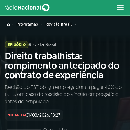
MENU
Programas
Revista Brasil
Revista Brasil
EPISÓDIO
Direito trabalhista:
Buscar
na
rompimento antecipado do
Rádio
Buscar
contrato de experiência
Nacional
Decisão do TST obriga empregadora a pagar 40% do
AO VIVO
FGTS em caso de rescisão do vínculo empregatício
antes do estipulado
01
INÍCIO
31/03/2026, 13:27
NO AR EM
02
A RÁDIO
Compartilhe