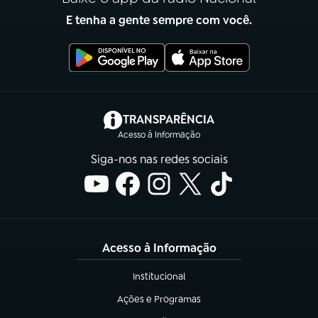
E tenha a gente sempre com você.
(abre em nova aba)
TRANSPARÊNCIA
Acesso à Informação
Siga-nos nas redes sociais
Acesso à Informação
Institucional
(abre em nova aba)
Ações e Programas
(abre em nova aba)