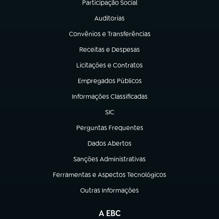
Participação Social
(abre em nova aba)
Auditorias
(abre em nova aba)
Convênios e Transferências
(abre em nova aba)
Receitas e Despesas
(abre em nova aba)
Licitações e Contratos
(abre em nova aba)
Empregados Públicos
(abre em nova aba)
Informações Classificadas
(abre em nova aba)
SIC
(abre em nova aba)
Perguntas Frequentes
(abre em nova aba)
Dados Abertos
(abre em nova aba)
Sanções Administrativas
(abre em nova aba)
Ferramentas e Aspectos Tecnológicos
(abre em nova aba)
Outras Informações
(abre em nova aba)
A EBC