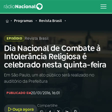
MENU
Programas
Revista Brasil
Revista Brasil
EPISÓDIO
Dia Nacional de Combate à
Buscar
na
Intolerância Religiosa é
Rádio
Buscar
celebrado nesta quinta-feira
Nacional
Em São Paulo, um ato público será realizado no
AO VIVO
auditório da Prefeitura
01
INÍCIO
20/01/2016, 16:01
PUBLICADO EM
Compartilhe
02
A RÁDIO
Ouça agora