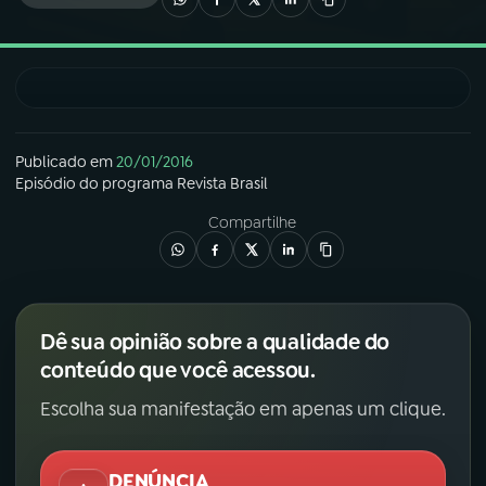
03
PROGRAMAÇÃO
04
PROGRAMAS
Publicado em
20/01/2016
Episódio
do programa
Revista Brasil
05
PODCASTS
Compartilhe
06
VIDEOCASTS
Dê sua opinião sobre a qualidade do
07
ÚLTIMAS
conteúdo que você acessou.
Escolha sua manifestação em apenas um clique.
08
FESTIVAL DE MÚSICA
DENÚNCIA
ACOMPANHE A RÁDIO NACIONAL