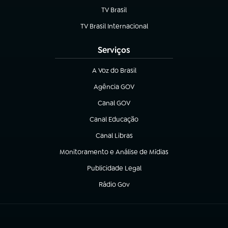
TV Brasil
(abre em nova aba)
TV Brasil Internacional
(abre em nova aba)
Serviços
A Voz do Brasil
(abre em nova aba)
Agência GOV
(abre em nova aba)
Canal GOV
(abre em nova aba)
Canal Educação
(abre em nova aba)
Canal Libras
(abre em nova aba)
Monitoramento e Análise de Mídias
(abre em nova aba)
Publicidade Legal
(abre em nova aba)
Rádio Gov
(abre em nova aba)