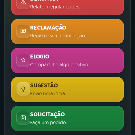
Relate irregularidades.
YouTube
Facebook
Instagram
X
RECLAMAÇÃO
Registre sua insatisfação.
TikTok
ELOGIO
Compartilhe algo positivo.
SUGESTÃO
Envie uma ideia.
SOLICITAÇÃO
Faça um pedido.