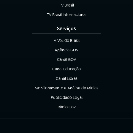
TV Brasil
(abre em nova aba)
TV Brasil Internacional
(abre em nova aba)
Serviços
A Voz do Brasil
(abre em nova aba)
Agência GOV
(abre em nova aba)
Canal GOV
(abre em nova aba)
Canal Educação
(abre em nova aba)
Canal Libras
(abre em nova aba)
Monitoramento e Análise de Mídias
(abre em nova aba)
Publicidade Legal
(abre em nova aba)
Rádio Gov
(abre em nova aba)