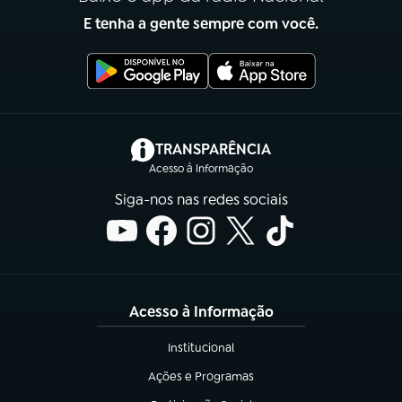
E tenha a gente sempre com você.
(abre em nova aba)
TRANSPARÊNCIA
Acesso à Informação
Siga-nos nas redes sociais
Acesso à Informação
Institucional
(abre em nova aba)
Ações e Programas
(abre em nova aba)