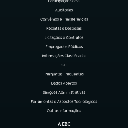
Participação Social
(abre em nova aba)
Auditorias
(abre em nova aba)
Convênios e Transferências
(abre em nova aba)
Receitas e Despesas
(abre em nova aba)
Licitações e Contratos
(abre em nova aba)
Empregados Públicos
(abre em nova aba)
Informações Classificadas
(abre em nova aba)
SIC
(abre em nova aba)
Perguntas Frequentes
(abre em nova aba)
Dados Abertos
(abre em nova aba)
Sanções Administrativas
(abre em nova aba)
Ferramentas e Aspectos Tecnológicos
(abre em nova aba)
Outras Informações
(abre em nova aba)
A EBC