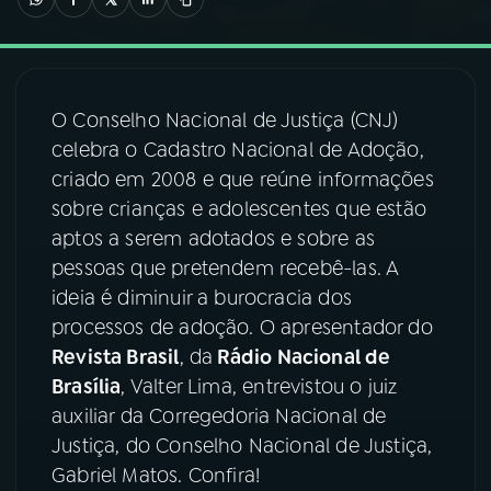
03
PROGRAMAÇÃO
O Conselho Nacional de Justiça (CNJ)
04
PROGRAMAS
celebra o Cadastro Nacional de Adoção,
criado em 2008 e que reúne informações
05
PODCASTS
sobre crianças e adolescentes que estão
aptos a serem adotados e sobre as
pessoas que pretendem recebê-las. A
06
VIDEOCASTS
ideia é diminuir a burocracia dos
processos de adoção. O apresentador do
07
ÚLTIMAS
Revista Brasil
, da
Rádio Nacional de
Brasília
, Valter Lima, entrevistou o juiz
auxiliar da Corregedoria Nacional de
08
FESTIVAL DE MÚSICA
Justiça, do Conselho Nacional de Justiça,
Gabriel Matos. Confira!
ACOMPANHE A RÁDIO NACIONAL