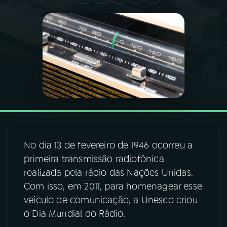
03
PROGRAMAÇÃO
04
PROGRAMAS
05
PODCASTS
06
VIDEOCASTS
No dia 13 de fevereiro de 1946 ocorreu a
primeira transmissão radiofônica
07
ÚLTIMAS
realizada pela rádio das Nações Unidas.
Com isso, em 2011, para homenagear esse
08
FESTIVAL DE MÚSICA
veículo de comunicação, a Unesco criou
o Dia Mundial do Rádio.
ACOMPANHE A RÁDIO NACIONAL