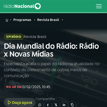
MENU
Programas
Revista Brasil
Revista Brasil
EPISÓDIO
Dia Mundial do Rádio: Rádio
Buscar
na
x Novas Mídias
Rádio
Buscar
Nacional
Especialista avalia o papel do rádio na atualidade no
contexto do crescimento de outros meios de
AO VIVO
comunicação
13/02/2025, 10:45
01
INÍCIO
NO AR EM
Compartilhe
Ouça agora
02
A RÁDIO