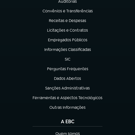
Auditorias
(abre em nova aba)
Convênios e Transferências
(abre em nova aba)
Receitas e Despesas
(abre em nova aba)
Licitações e Contratos
(abre em nova aba)
Empregados Públicos
(abre em nova aba)
Informações Classificadas
(abre em nova aba)
SIC
(abre em nova aba)
Perguntas Frequentes
(abre em nova aba)
Dados Abertos
(abre em nova aba)
Sanções Administrativas
(abre em nova aba)
Ferramentas e Aspectos Tecnológicos
(abre em nova aba)
Outras Informações
(abre em nova aba)
A EBC
Quem somos