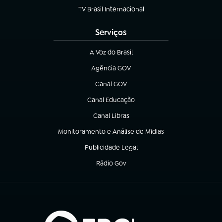
TV Brasil Internacional
(abre em nova aba)
Serviços
A Voz do Brasil
(abre em nova aba)
Agência GOV
(abre em nova aba)
Canal GOV
(abre em nova aba)
Canal Educação
(abre em nova aba)
Canal Libras
(abre em nova aba)
Monitoramento e Análise de Mídias
(abre em nova aba)
Publicidade Legal
(abre em nova aba)
Rádio Gov
(abre em nova aba)