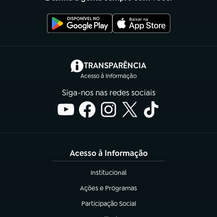
(abre em nova aba)
TRANSPARÊNCIA
Acesso à Informação
Siga-nos nas redes sociais
Acesso à Informação
Institucional
(abre em nova aba)
Ações e Programas
(abre em nova aba)
Participação Social
(abre em nova aba)