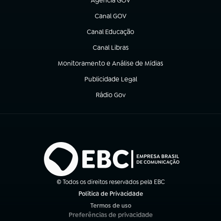
Agência GOV
(abre em nova aba)
Canal GOV
(abre em nova aba)
Canal Educação
(abre em nova aba)
Canal Libras
(abre em nova aba)
Monitoramento e Análise de Mídias
(abre em nova aba)
Publicidade Legal
(abre em nova aba)
Rádio Gov
(abre em nova aba)
© Todos os direitos reservados pela EBC
Política de Privacidade
(abre em nova aba)
Termos de uso
(abre em nova aba)
Preferências de privacidade