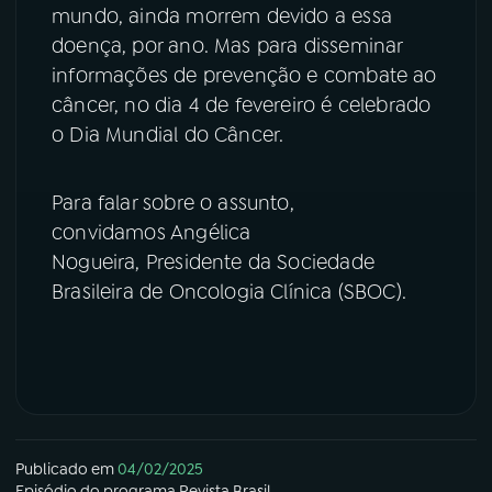
mundo, ainda morrem devido a essa
YouTube
Facebook
doença, por ano. Mas para disseminar
informações de prevenção e combate ao
Instagram
X
câncer, no dia 4 de fevereiro é celebrado
o Dia Mundial do Câncer.
TikTok
Para falar sobre o assunto,
convidamos Angélica
Nogueira, Presidente da Sociedade
Brasileira de Oncologia Clínica (SBOC).
Publicado em
04/02/2025
Episódio
do programa
Revista Brasil