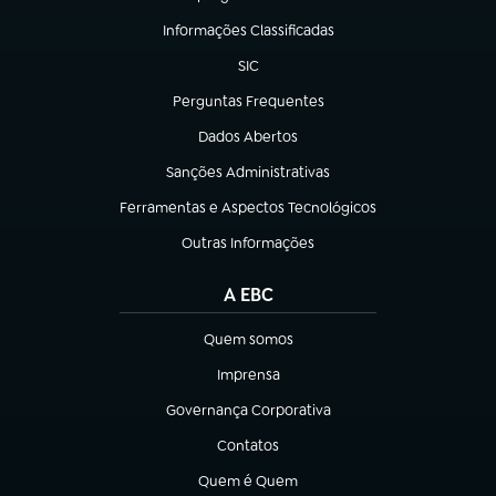
(abre em nova aba)
Informações Classificadas
(abre em nova aba)
SIC
(abre em nova aba)
Perguntas Frequentes
(abre em nova aba)
Dados Abertos
(abre em nova aba)
Sanções Administrativas
(abre em nova aba)
Ferramentas e Aspectos Tecnológicos
(abre em nova aba)
Outras Informações
(abre em nova aba)
A EBC
Quem somos
(abre em nova aba)
Imprensa
(abre em nova aba)
Governança Corporativa
(abre em nova aba)
Contatos
(abre em nova aba)
Quem é Quem
(abre em nova aba)