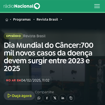
MENU
Programas
Revista Brasil
Revista Brasil
EPISÓDIO
Dia Mundial do Câncer:700
Buscar
na
mil novos casos da doença
Rádio
Buscar
devem surgir entre 2023 e
Nacional
2025
AO VIVO
04/02/2025, 11:02
NO AR EM
01
INÍCIO
Compartilhe
Ouça agora
02
A RÁDIO