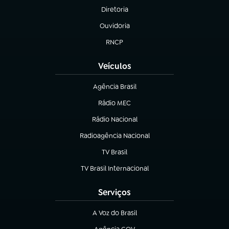
Diretoria
(abre em nova aba)
Ouvidoria
(abre em nova aba)
RNCP
(abre em nova aba)
Veículos
Agência Brasil
(abre em nova aba)
Rádio MEC
(abre em nova aba)
Rádio Nacional
Radioagência Nacional
(abre em nova aba)
TV Brasil
(abre em nova aba)
TV Brasil Internacional
(abre em nova aba)
Serviços
A Voz do Brasil
(abre em nova aba)