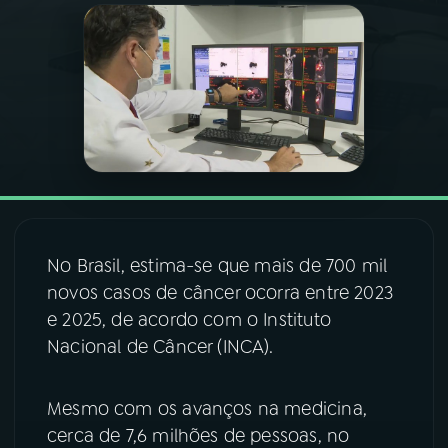
03
PROGRAMAÇÃO
04
PROGRAMAS
05
PODCASTS
06
VIDEOCASTS
No Brasil, estima-se que mais de 700 mil
novos casos de câncer ocorra entre 2023
07
ÚLTIMAS
e 2025, de acordo com o Instituto
Nacional de Câncer (INCA).
08
FESTIVAL DE MÚSICA
Mesmo com os avanços na medicina,
cerca de 7,6 milhões de pessoas, no
ACOMPANHE A RÁDIO NACIONAL