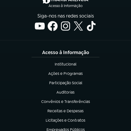
Acesso à Informação
Siga-nos nas redes sociais
Acesso à Informação
Institucional
(abre em nova aba)
Ações e Programas
(abre em nova aba)
Participação Social
(abre em nova aba)
Auditorias
(abre em nova aba)
Convênios e Transferências
(abre em nova aba)
Receitas e Despesas
(abre em nova aba)
Licitações e Contratos
(abre em nova aba)
Empregados Públicos