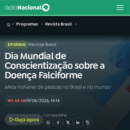
MENU
Programas
Revista Brasil
Revista Brasil
EPISÓDIO
Dia Mundial de
Buscar
na
Conscientização sobre a
Rádio
Buscar
Doença Falciforme
Nacional
afeta milhares de pessoas no Brasil e no mundo
AO VIVO
19/06/2026, 14:14
NO AR EM
01
INÍCIO
Compartilhe
Ouça agora
02
A RÁDIO