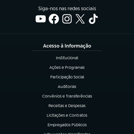
Siga-nos nas redes sociais
Acesso à Informação
Institucional
(abre em nova aba)
Ações e Programas
(abre em nova aba)
Participação Social
(abre em nova aba)
Auditorias
(abre em nova aba)
Convênios e Transferências
(abre em nova aba)
Receitas e Despesas
(abre em nova aba)
Licitações e Contratos
(abre em nova aba)
Empregados Públicos
(abre em nova aba)