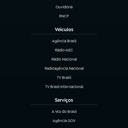
Ouvidoria
(abre em nova aba)
RNCP
(abre em nova aba)
Veículos
Agência Brasil
(abre em nova aba)
Rádio MEC
(abre em nova aba)
Rádio Nacional
Radioagência Nacional
(abre em nova aba)
TV Brasil
(abre em nova aba)
TV Brasil Internacional
(abre em nova aba)
Serviços
A Voz do Brasil
(abre em nova aba)
Agência GOV
(abre em nova aba)