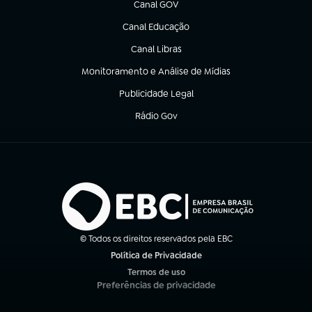
Canal GOV
(abre em nova aba)
Canal Educação
(abre em nova aba)
Canal Libras
(abre em nova aba)
Monitoramento e Análise de Mídias
(abre em nova aba)
Publicidade Legal
(abre em nova aba)
Rádio Gov
(abre em nova aba)
© Todos os direitos reservados pela EBC
Política de Privacidade
(abre em nova aba)
Termos de uso
(abre em nova aba)
Preferências de privacidade