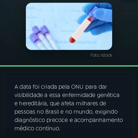
03
PROGRAMAÇÃO
04
PROGRAMAS
Foto:
Istock
05
PODCASTS
06
VIDEOCASTS
A data foi criada pela ONU para dar
visibilidade a essa enfermidade genética
07
ÚLTIMAS
e hereditária, que afeta milhares de
pessoas no Brasil e no mundo, exigindo
08
FESTIVAL DE MÚSICA
diagnóstico precoce e acompanhamento
médico contínuo.
ACOMPANHE A RÁDIO NACIONAL