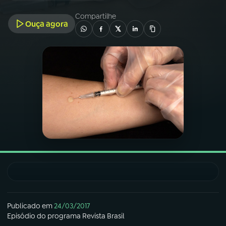
Compartilhe
Ouça agora
03
PROGRAMAÇÃO
04
PROGRAMAS
05
PODCASTS
06
VIDEOCASTS
07
ÚLTIMAS
08
FESTIVAL DE MÚSICA
Publicado em
24/03/2017
Episódio
do programa
Revista Brasil
ACOMPANHE A RÁDIO NACIONAL