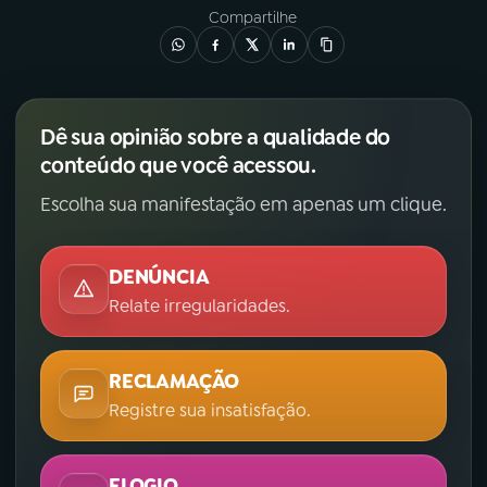
Compartilhe
YouTube
Facebook
Instagram
X
Dê sua opinião sobre a qualidade do
TikTok
conteúdo que você acessou.
Escolha sua manifestação em apenas um clique.
DENÚNCIA
Relate irregularidades.
RECLAMAÇÃO
Registre sua insatisfação.
ELOGIO