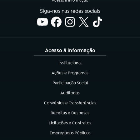
Acesso à Informação
Siga-nos nas redes sociais
Acesso à Informação
Institucional
(abre em nova aba)
Ações e Programas
(abre em nova aba)
Participação Social
(abre em nova aba)
Auditorias
(abre em nova aba)
Convênios e Transferências
(abre em nova aba)
Receitas e Despesas
(abre em nova aba)
Licitações e Contratos
(abre em nova aba)
Empregados Públicos
(abre em nova aba)