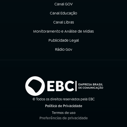
Canal GOV
(abre em nova aba)
Canal Educação
(abre em nova aba)
Canal Libras
(abre em nova aba)
Monitoramento e Análise de Mídias
(abre em nova aba)
Publicidade Legal
(abre em nova aba)
Rádio Gov
(abre em nova aba)
© Todos os direitos reservados pela EBC
Política de Privacidade
(abre em nova aba)
Termos de uso
(abre em nova aba)
Preferências de privacidade