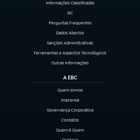
Informações Classificadas
(abre em nova aba)
SIC
(abre em nova aba)
Perguntas Frequentes
(abre em nova aba)
Dados Abertos
(abre em nova aba)
Sanções Administrativas
(abre em nova aba)
Ferramentas e Aspectos Tecnológicos
(abre em nova aba)
Outras Informações
(abre em nova aba)
A EBC
Quem somos
(abre em nova aba)
Imprensa
(abre em nova aba)
Governança Corporativa
(abre em nova aba)
Contatos
(abre em nova aba)
Quem é Quem
(abre em nova aba)