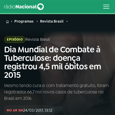
MENU
Programas
Revista Brasil
Revista Brasil
EPISÓDIO
Dia Mundial de Combate à
Buscar
na
Tuberculose: doença
Rádio
Buscar
registrou 4,5 mil óbitos em
Nacional
2015
AO VIVO
Mesmo tendo cura e com tratamento gratuito, foram
registrados 66,7 mil novos casos de tuberculose no
01
INÍCIO
Brasil em 2016
24/03/2017, 13:12
02
A RÁDIO
NO AR EM