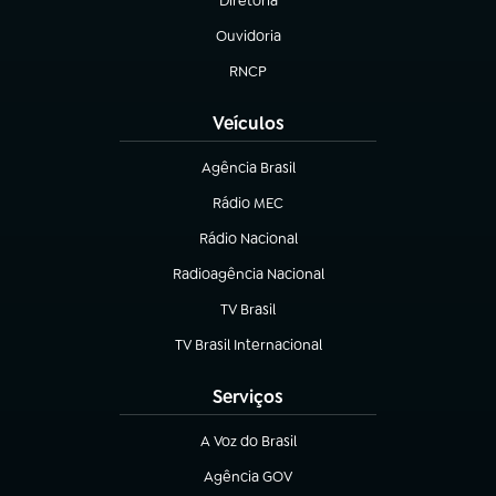
Diretoria
(abre em nova aba)
Ouvidoria
(abre em nova aba)
RNCP
(abre em nova aba)
Veículos
Agência Brasil
(abre em nova aba)
Rádio MEC
(abre em nova aba)
Rádio Nacional
Radioagência Nacional
(abre em nova aba)
TV Brasil
(abre em nova aba)
TV Brasil Internacional
(abre em nova aba)
Serviços
A Voz do Brasil
(abre em nova aba)
Agência GOV
(abre em nova aba)