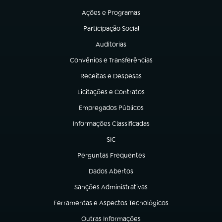
Ações e Programas
(abre em nova aba)
Participação Social
(abre em nova aba)
Auditorias
(abre em nova aba)
Convênios e Transferências
(abre em nova aba)
Receitas e Despesas
(abre em nova aba)
Licitações e Contratos
(abre em nova aba)
Empregados Públicos
(abre em nova aba)
Informações Classificadas
(abre em nova aba)
SIC
(abre em nova aba)
Perguntas Frequentes
(abre em nova aba)
Dados Abertos
(abre em nova aba)
Sanções Administrativas
(abre em nova aba)
Ferramentas e Aspectos Tecnológicos
(abre em nova aba)
Outras Informações
(abre em nova aba)