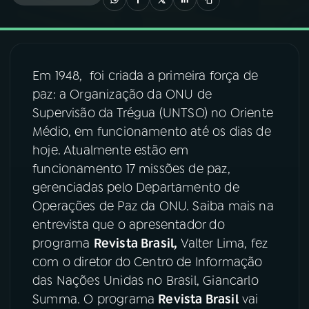
03
PROGRAMAÇÃO
Em 1948, foi criada a primeira força de
04
PROGRAMAS
paz: a Organização da ONU de
Supervisão da Trégua (UNTSO) no Oriente
05
PODCASTS
Médio, em funcionamento até os dias de
hoje. Atualmente estão em
funcionamento 17 missões de paz,
06
VIDEOCASTS
gerenciadas pelo Departamento de
Operações de Paz da ONU. Saiba mais na
07
ÚLTIMAS
entrevista que o apresentador do
programa
Revista Brasil,
Valter Lima, fez
com o diretor do Centro de Informação
08
FESTIVAL DE MÚSICA
das Nações Unidas no Brasil, Giancarlo
Summa. O programa
Revista Brasil
vai
ACOMPANHE A RÁDIO NACIONAL