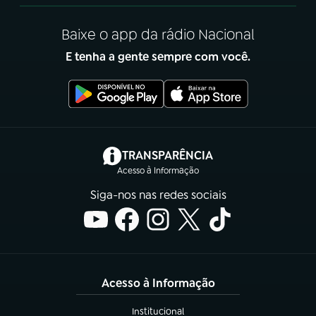
Baixe o app da rádio Nacional
E tenha a gente sempre com você.
(abre em nova aba)
TRANSPARÊNCIA
Acesso à Informação
Siga-nos nas redes sociais
Acesso à Informação
Institucional
(abre em nova aba)