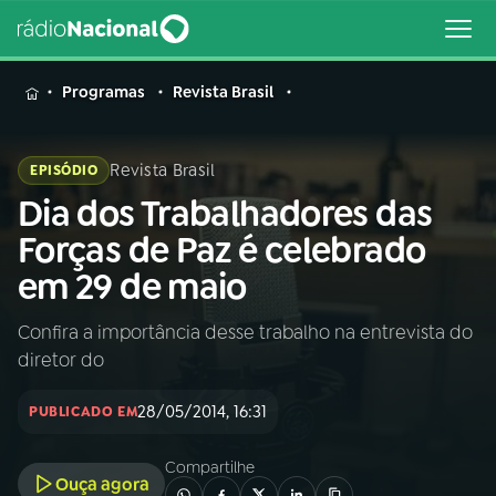
MENU
Programas
Revista Brasil
Revista Brasil
EPISÓDIO
Dia dos Trabalhadores das
Buscar
na
Forças de Paz é celebrado
Rádio
Buscar
em 29 de maio
Nacional
Confira a importância desse trabalho na entrevista do
AO VIVO
diretor do
01
INÍCIO
28/05/2014, 16:31
PUBLICADO EM
Compartilhe
02
A RÁDIO
Ouça agora