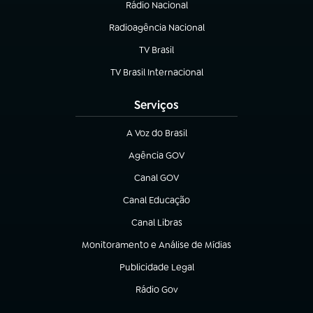
Rádio Nacional
Radioagência Nacional
(abre em nova aba)
TV Brasil
(abre em nova aba)
TV Brasil Internacional
(abre em nova aba)
Serviços
A Voz do Brasil
(abre em nova aba)
Agência GOV
(abre em nova aba)
Canal GOV
(abre em nova aba)
Canal Educação
(abre em nova aba)
Canal Libras
(abre em nova aba)
Monitoramento e Análise de Mídias
(abre em nova aba)
Publicidade Legal
(abre em nova aba)
Rádio Gov
(abre em nova aba)