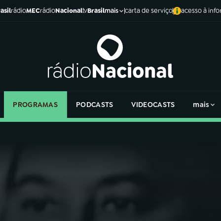
asil
rádio
MEC
rádio
Nacional
tv
Brasil
carta de serviço
acesso à inf
mais
PROGRAMAS
PODCASTS
VIDEOCASTS
mais