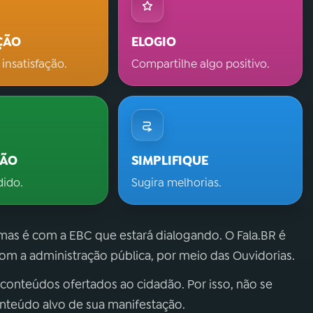
ÇÃO
ELOGIO
 insatisfação.
Compartilhe algo positivo.
ÇÃO
SIMPLIFIQUE
dido.
Sugira melhorias.
 mas é com a EBC que estará dialogando. O Fala.BR é
m a administração pública, por meio das Ouvidorias.
 conteúdos ofertados ao cidadão. Por isso, não se
onteúdo alvo de sua manifestação.