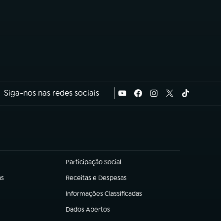
Siga-nos nas redes sociais
Participação Social
(abre em nova aba)
as
Receitas e Despesas
(abre em nova aba)
Informações Classificadas
(abre em nova aba)
Dados Abertos
(abre em nova aba)