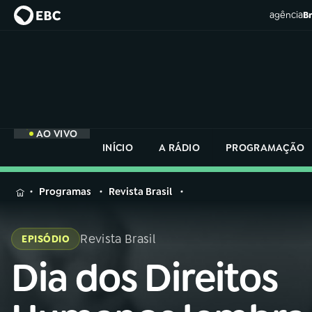
agência
Br
AO VIVO
INÍCIO
A RÁDIO
PROGRAMAÇÃO
MENU
Programas
Revista Brasil
Buscar
na
Revista Brasil
EPISÓDIO
Rádio
Buscar
Nacional
Dia dos Direitos
Buscar
na
Rádio
AO VIVO