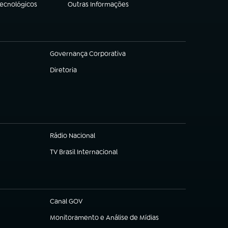
Tecnológicos
Outras Informações
(abre em nova aba)
Governança Corporativa
(abre em nova aba)
Diretoria
(abre em nova aba)
Rádio Nacional
TV Brasil Internacional
(abre em nova aba)
Canal GOV
(abre em nova aba)
Monitoramento e Análise de Mídias
(abre em nova aba)