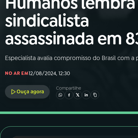
Humanos lembra
Nacional
sindicalista
01
INÍCIO
assassinada em 8
02
A RÁDIO
Especialista avalia compromisso do Brasil com a
03
PROGRAMAÇÃO
12/08/2024, 12:30
NO AR EM
04
PROGRAMAS
Compartilhe
Ouça agora
05
PODCASTS
06
VIDEOCASTS