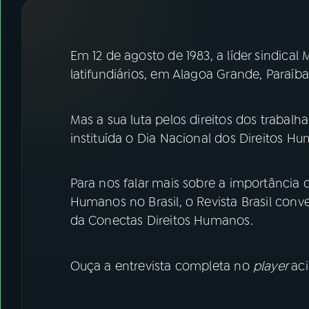
07
ÚLTIMAS
08
FESTIVAL DE MÚSICA
Em 12 de agosto de 1983, a líder sindical
latifundiários, em Alagoa Grande, Paraíba
ACOMPANHE A RÁDIO NACIONAL
Mas a sua luta pelos direitos dos trabalha
YouTube
Facebook
instituída o Dia Nacional dos Direitos H
Instagram
X
Para nos falar mais sobre a importância 
TikTok
Humanos no Brasil, o Revista Brasil con
da Conectas Direitos Humanos.
Ouça a entrevista completa no
player
ac