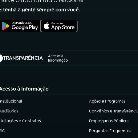
Baixe o app da rádio Nacional
E tenha a gente sempre com você.
Acesso à
TRANSPARÊNCIA
abre em nova aba)
Informação
Acesso à Informação
Institucional
Ações e Programas
(abre em nova aba)
(abre em nova aba)
Auditorias
Convênios e Transferênci
(abre em nova aba)
(abre em nova aba)
Licitações e Contratos
Empregados Públicos
(abre em nova aba)
(abre em nova aba)
SIC
Perguntas Frequentes
(abre em nova aba)
(abre em nova aba)