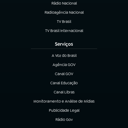
Rádio Nacional
Radioagência Nacional
(abre em nova aba)
TV Brasil
(abre em nova aba)
TV Brasil Internacional
(abre em nova aba)
Serviços
A Voz do Brasil
(abre em nova aba)
Agência GOV
(abre em nova aba)
Canal GOV
(abre em nova aba)
Canal Educação
(abre em nova aba)
Canal Libras
(abre em nova aba)
Monitoramento e Análise de Mídias
(abre em nova aba)
Publicidade Legal
(abre em nova aba)
Rádio Gov
(abre em nova aba)