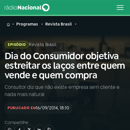
MENU
Programas
Revista Brasil
Revista Brasil
EPISÓDIO
Dia do Consumidor objetiva
Buscar
na
estreitar os laços entre quem
Rádio
Buscar
vende e quem compra
Nacional
Consultor diz que não existe empresa sem cliente e
AO VIVO
nada mais natural
01
INÍCIO
16/09/2014, 18:10
PUBLICADO EM
Compartilhe
02
A RÁDIO