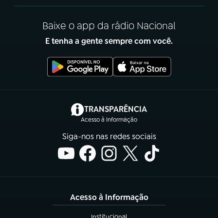
Baixe o app da rádio Nacional
E tenha a gente sempre com você.
(abre em nova aba)
TRANSPARÊNCIA
Acesso à Informação
Siga-nos nas redes sociais
Acesso à Informação
Institucional