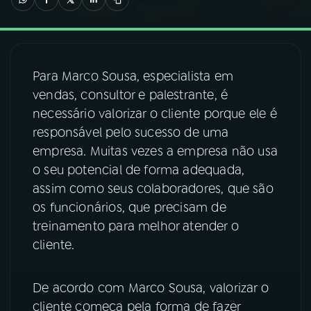
03
PROGRAMAÇÃO
Para Marco Sousa, especialista em
04
PROGRAMAS
vendas, consultor e palestrante, é
necessário valorizar o cliente porque ele é
05
PODCASTS
responsável pelo sucesso de uma
empresa. Muitas vezes a empresa não usa
o seu potencial de forma adequada,
06
VIDEOCASTS
assim como seus colaboradores, que são
os funcionários, que precisam de
07
ÚLTIMAS
treinamento para melhor atender o
cliente.
08
FESTIVAL DE MÚSICA
De acordo com Marco Sousa, valorizar o
cliente começa pela forma de fazer
ACOMPANHE A RÁDIO NACIONAL