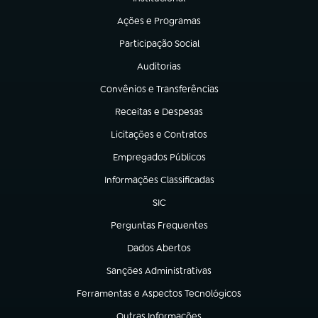
(abre em nova aba)
Ações e Programas
(abre em nova aba)
Participação Social
(abre em nova aba)
Auditorias
(abre em nova aba)
Convênios e Transferências
(abre em nova aba)
Receitas e Despesas
(abre em nova aba)
Licitações e Contratos
(abre em nova aba)
Empregados Públicos
(abre em nova aba)
Informações Classificadas
(abre em nova aba)
SIC
(abre em nova aba)
Perguntas Frequentes
(abre em nova aba)
Dados Abertos
(abre em nova aba)
Sanções Administrativas
(abre em nova aba)
Ferramentas e Aspectos Tecnológicos
(abre em nova aba)
Outras Informações