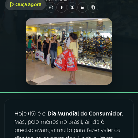
Ouça agora
03
PROGRAMAÇÃO
04
PROGRAMAS
05
PODCASTS
06
VIDEOCASTS
07
ÚLTIMAS
Hoje (15) é o
Dia Mundial do Consumidor
.
08
FESTIVAL DE MÚSICA
Mas, pelo menos no Brasil, ainda é
preciso avançar muito para fazer valer os
ACOMPANHE A RÁDIO NACIONAL