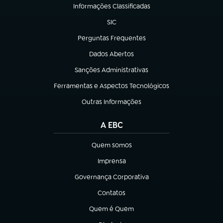
Informações Classificadas
(abre em nova aba)
SIC
(abre em nova aba)
Perguntas Frequentes
(abre em nova aba)
Dados Abertos
(abre em nova aba)
Sanções Administrativas
(abre em nova aba)
Ferramentas e Aspectos Tecnológicos
(abre em nova aba)
Outras Informações
(abre em nova aba)
A EBC
Quem somos
(abre em nova aba)
Imprensa
(abre em nova aba)
Governança Corporativa
(abre em nova aba)
Contatos
(abre em nova aba)
Quem é Quem
(abre em nova aba)