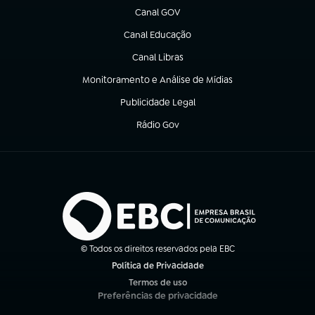
Canal GOV
(abre em nova aba)
Canal Educação
(abre em nova aba)
Canal Libras
(abre em nova aba)
Monitoramento e Análise de Mídias
(abre em nova aba)
Publicidade Legal
(abre em nova aba)
Rádio Gov
(abre em nova aba)
© Todos os direitos reservados pela EBC
Política de Privacidade
(abre em nova aba)
Termos de uso
(abre em nova aba)
Preferências de privacidade