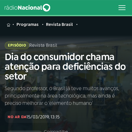
MENU
Programas
Revista Brasil
Revista Brasil
EPISÓDIO
Dia do consumidor chama
Buscar
na
atenção para deficiências do
Rádio
Buscar
setor
Nacional
Segundo professor, o Brasil já teve muitos avanços,
AO VIVO
principalmente na área tecnológica, mas ainda é
preciso melhorar o 'elemento humano'
01
INÍCIO
15/03/2019, 13:15
NO AR EM
02
A RÁDIO
Compartilhe