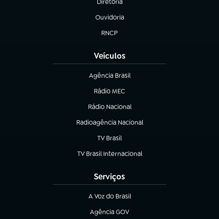
Diretoria
(abre em nova aba)
Ouvidoria
(abre em nova aba)
RNCP
(abre em nova aba)
Veículos
Agência Brasil
(abre em nova aba)
Rádio MEC
(abre em nova aba)
Rádio Nacional
Radioagência Nacional
(abre em nova aba)
TV Brasil
(abre em nova aba)
TV Brasil Internacional
(abre em nova aba)
Serviços
A Voz do Brasil
(abre em nova aba)
Agência GOV
(abre em nova aba)