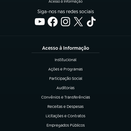
Acesso à Informação
Siga-nos nas redes sociais
Acesso à Informação
Institucional
(abre em nova aba)
Ações e Programas
(abre em nova aba)
Participação Social
(abre em nova aba)
Auditorias
(abre em nova aba)
Convênios e Transferências
(abre em nova aba)
Receitas e Despesas
(abre em nova aba)
Licitações e Contratos
(abre em nova aba)
Empregados Públicos
(abre em nova aba)