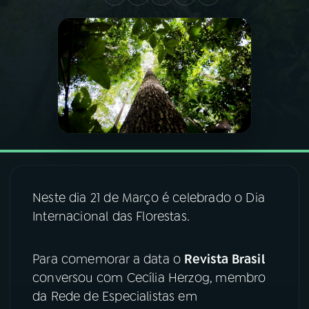
03
PROGRAMAÇÃO
04
PROGRAMAS
05
PODCASTS
06
VIDEOCASTS
Neste dia 21 de Março é celebrado o Dia
Internacional das Florestas.
07
ÚLTIMAS
Para comemorar a data o
Revista Brasil
08
FESTIVAL DE MÚSICA
conversou com Cecília Herzog,
membro
da Rede de Especialistas em
ACOMPANHE A RÁDIO NACIONAL