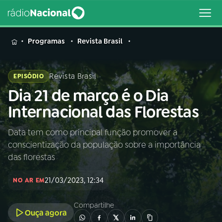
MENU
Programas
Revista Brasil
Revista Brasil
EPISÓDIO
Dia 21 de março é o Dia
Buscar
na
Internacional das Florestas
Rádio
Buscar
Nacional
Data tem como principal função promover a
conscientização da população sobre a importância
AO VIVO
das florestas
21/03/2023, 12:34
01
INÍCIO
NO AR EM
Compartilhe
Ouça agora
02
A RÁDIO