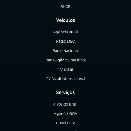
RNCP
(abre em nova aba)
Veículos
Agência Brasil
(abre em nova aba)
Rádio MEC
(abre em nova aba)
Rádio Nacional
Radioagência Nacional
(abre em nova aba)
TV Brasil
(abre em nova aba)
TV Brasil Internacional
(abre em nova aba)
Serviços
A Voz do Brasil
(abre em nova aba)
Agência GOV
(abre em nova aba)
Canal GOV
(abre em nova aba)