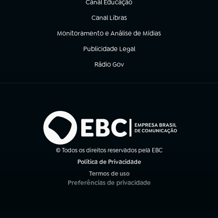
Canal Educação
(abre em nova aba)
Canal Libras
(abre em nova aba)
Monitoramento e Análise de Mídias
(abre em nova aba)
Publicidade Legal
(abre em nova aba)
Rádio Gov
(abre em nova aba)
© Todos os direitos reservados pela EBC
Política de Privacidade
(abre em nova aba)
Termos de uso
(abre em nova aba)
Preferências de privacidade