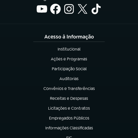
Acesso à Informação
Institucional
(abre em nova aba)
Ações e Programas
(abre em nova aba)
Participação Social
(abre em nova aba)
Auditorias
(abre em nova aba)
Convênios e Transferências
(abre em nova aba)
Receitas e Despesas
(abre em nova aba)
Licitações e Contratos
(abre em nova aba)
Empregados Públicos
(abre em nova aba)
Informações Classificadas
(abre em nova aba)
SIC