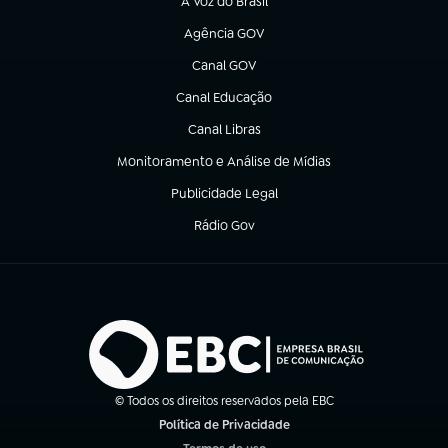
A Voz do Brasil
(abre em nova aba)
Agência GOV
(abre em nova aba)
Canal GOV
(abre em nova aba)
Canal Educação
(abre em nova aba)
Canal Libras
(abre em nova aba)
Monitoramento e Análise de Mídias
(abre em nova aba)
Publicidade Legal
(abre em nova aba)
Rádio Gov
(abre em nova aba)
© Todos os direitos reservados pela EBC
Política de Privacidade
(abre em nova aba)