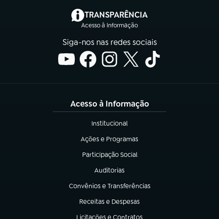
(abre em nova aba)
TRANSPARÊNCIA
Acesso à Informação
Siga-nos nas redes sociais
Acesso à Informação
Institucional
(abre em nova aba)
Ações e Programas
(abre em nova aba)
Participação Social
(abre em nova aba)
Auditorias
(abre em nova aba)
Convênios e Transferências
(abre em nova aba)
Receitas e Despesas
(abre em nova aba)
Licitações e Contratos