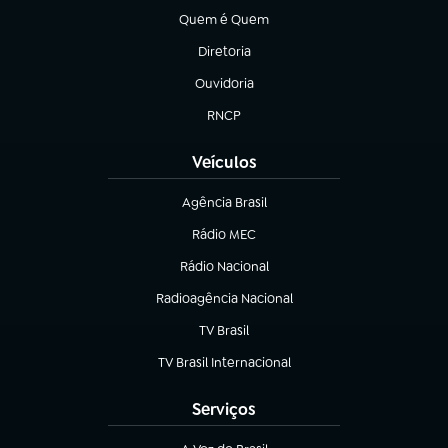
Quem é Quem
(abre em nova aba)
Diretoria
(abre em nova aba)
Ouvidoria
(abre em nova aba)
RNCP
(abre em nova aba)
Veículos
Agência Brasil
(abre em nova aba)
Rádio MEC
(abre em nova aba)
Rádio Nacional
Radioagência Nacional
(abre em nova aba)
TV Brasil
(abre em nova aba)
TV Brasil Internacional
(abre em nova aba)
Serviços