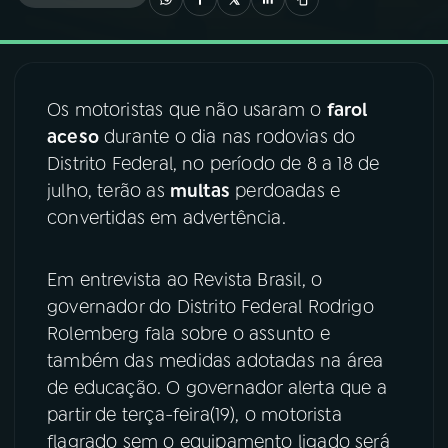
03
PROGRAMAÇÃO
Os motoristas que não usaram o
farol
04
PROGRAMAS
aceso
durante o dia nas rodovias do
Distrito Federal, no período de 8 a 18 de
05
PODCASTS
julho, terão as
multas
perdoadas e
convertidas em advertência.
06
VIDEOCASTS
Em entrevista ao Revista Brasil, o
governador do Distrito Federal Rodrigo
07
ÚLTIMAS
Rolemberg fala sobre o assunto e
também das medidas adotadas na área
08
FESTIVAL DE MÚSICA
de educação. O governador alerta que a
partir de terça-feira(19), o motorista
flagrado sem o equipamento ligado será
ACOMPANHE A RÁDIO NACIONAL