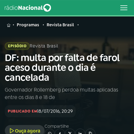
MENU
Programas
Revista Brasil
Revista Brasil
EPISÓDIO
DF: multa por falta de farol
Buscar
na
aceso durante o dia é
Rádio
Buscar
cancelada
Nacional
Governador Rollemberg perdoa multas aplicadas
AO VIVO
entre os dias 8 e 18 de
01
INÍCIO
18/07/2016, 20:29
PUBLICADO EM
Compartilhe
02
A RÁDIO
Ouça agora