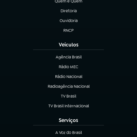
Quem é Quem
(abre em nova aba)
Diretoria
(abre em nova aba)
Ouvidoria
(abre em nova aba)
RNCP
(abre em nova aba)
Veículos
Agência Brasil
(abre em nova aba)
Rádio MEC
(abre em nova aba)
Rádio Nacional
Radioagência Nacional
(abre em nova aba)
TV Brasil
(abre em nova aba)
TV Brasil Internacional
(abre em nova aba)
Serviços
A Voz do Brasil
(abre em nova aba)