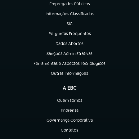
Empregados Públicos
(abre em nova aba)
Informações Classificadas
(abre em nova aba)
SIC
(abre em nova aba)
Perguntas Frequentes
(abre em nova aba)
Dados Abertos
(abre em nova aba)
Sanções Administrativas
(abre em nova aba)
Ferramentas e Aspectos Tecnológicos
(abre em nova aba)
Outras Informações
(abre em nova aba)
A EBC
Quem somos
(abre em nova aba)
Imprensa
(abre em nova aba)
Governança Corporativa
(abre em nova aba)
Contatos
(abre em nova aba)