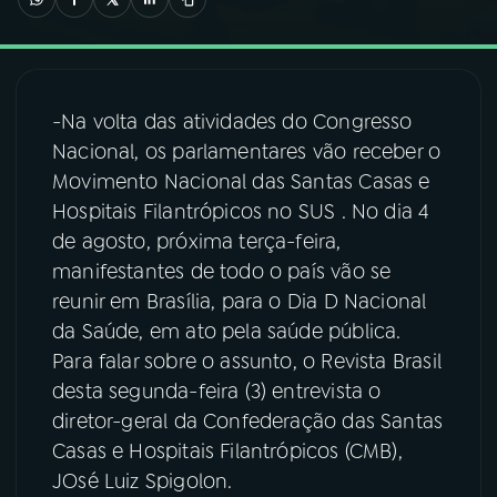
03
PROGRAMAÇÃO
-Na volta das atividades do Congresso
04
PROGRAMAS
Nacional, os parlamentares vão receber o
Movimento Nacional das Santas Casas e
05
PODCASTS
Hospitais Filantrópicos no SUS . No dia 4
de agosto, próxima terça-feira,
manifestantes de todo o país vão se
06
VIDEOCASTS
reunir em Brasília, para o Dia D Nacional
da Saúde, em ato pela saúde pública.
07
ÚLTIMAS
Para falar sobre o assunto, o Revista Brasil
desta segunda-feira (3) entrevista o
diretor-geral da Confederação das Santas
08
FESTIVAL DE MÚSICA
Casas e Hospitais Filantrópicos (CMB),
JOsé Luiz Spigolon.
ACOMPANHE A RÁDIO NACIONAL