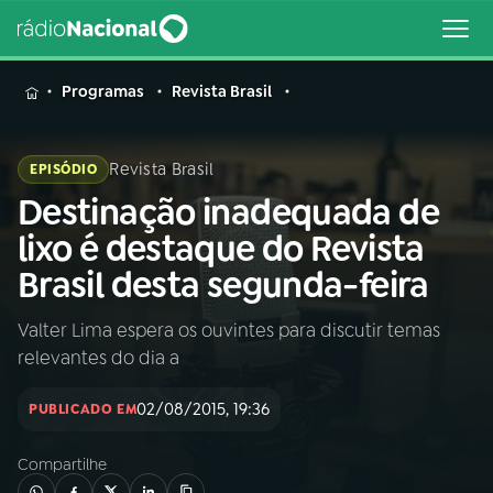
MENU
Programas
Revista Brasil
Revista Brasil
EPISÓDIO
Destinação inadequada de
Buscar
na
lixo é destaque do Revista
Rádio
Buscar
Brasil desta segunda-feira
Nacional
Valter Lima espera os ouvintes para discutir temas
AO VIVO
relevantes do dia a
01
INÍCIO
02/08/2015, 19:36
PUBLICADO EM
Compartilhe
02
A RÁDIO