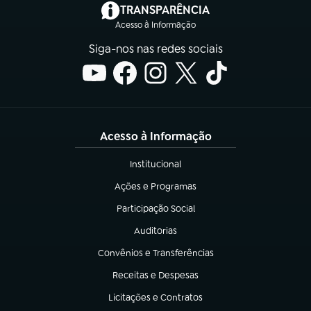
(abre em nova aba)
TRANSPARÊNCIA
Acesso à Informação
Siga-nos nas redes sociais
Acesso à Informação
Institucional
(abre em nova aba)
Ações e Programas
(abre em nova aba)
Participação Social
(abre em nova aba)
Auditorias
(abre em nova aba)
Convênios e Transferências
(abre em nova aba)
Receitas e Despesas
(abre em nova aba)
Licitações e Contratos
(abre em nova aba)