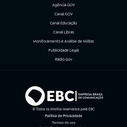
Agência GOV
(abre em nova aba)
Canal GOV
(abre em nova aba)
Canal Educação
(abre em nova aba)
Canal Libras
(abre em nova aba)
Monitoramento e Análise de Mídias
(abre em nova aba)
Publicidade Legal
(abre em nova aba)
Rádio Gov
(abre em nova aba)
© Todos os direitos reservados pela EBC
Política de Privacidade
(abre em nova aba)
Termos de uso
(abre em nova aba)