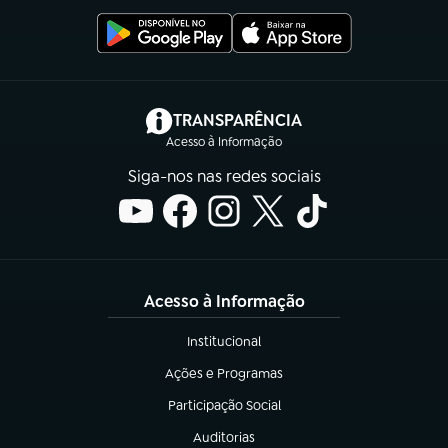
(abre em nova aba)
TRANSPARÊNCIA
Acesso à Informação
Siga-nos nas redes sociais
Acesso à Informação
Institucional
(abre em nova aba)
Ações e Programas
(abre em nova aba)
Participação Social
(abre em nova aba)
Auditorias
(abre em nova aba)