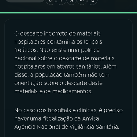
03
PROGRAMAÇÃO
O descarte incorreto de materiais
04
PROGRAMAS
hospitalares contamina os lençois
freáticos. Não existe uma política
05
PODCASTS
nacional sobre o descarte de materiais
hospitalares em aterros sanitários. Além
disso, a população também não tem
06
VIDEOCASTS
orientação sobre o descarte deste
materiais e de medicamentos.
07
ÚLTIMAS
No caso dos hospitais e clínicas, é preciso
08
FESTIVAL DE MÚSICA
haver uma fiscalização da Anvisa-
Agência Nacional de Vigilância Sanitária.
ACOMPANHE A RÁDIO NACIONAL