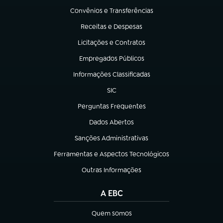
Convênios e Transferências
(abre em nova aba)
Receitas e Despesas
(abre em nova aba)
Licitações e Contratos
(abre em nova aba)
Empregados Públicos
(abre em nova aba)
Informações Classificadas
(abre em nova aba)
SIC
(abre em nova aba)
Perguntas Frequentes
(abre em nova aba)
Dados Abertos
(abre em nova aba)
Sanções Administrativas
(abre em nova aba)
Ferramentas e Aspectos Tecnológicos
(abre em nova aba)
Outras Informações
(abre em nova aba)
A EBC
Quem somos
(abre em nova aba)