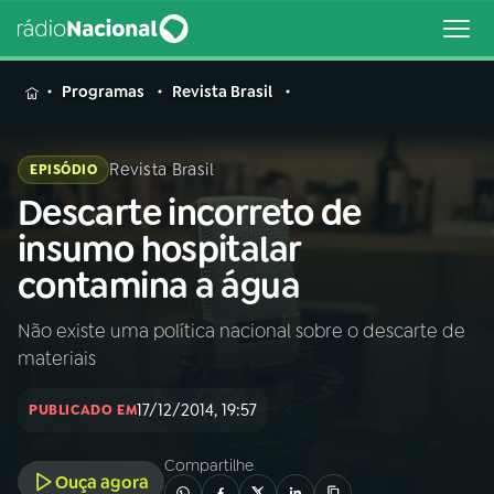
MENU
Programas
Revista Brasil
Revista Brasil
EPISÓDIO
Descarte incorreto de
Buscar
na
insumo hospitalar
Rádio
Buscar
contamina a água
Nacional
Não existe uma política nacional sobre o descarte de
AO VIVO
materiais
01
INÍCIO
17/12/2014, 19:57
PUBLICADO EM
Compartilhe
02
A RÁDIO
Ouça agora