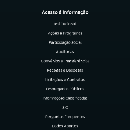
Acesso à Informação
Institucional
(abre em nova aba)
Ações e Programas
(abre em nova aba)
Participação Social
(abre em nova aba)
Auditorias
(abre em nova aba)
Convênios e Transferências
(abre em nova aba)
Receitas e Despesas
(abre em nova aba)
Licitações e Contratos
(abre em nova aba)
Empregados Públicos
(abre em nova aba)
Informações Classificadas
(abre em nova aba)
SIC
(abre em nova aba)
Perguntas Frequentes
(abre em nova aba)
Dados Abertos
(abre em nova aba)