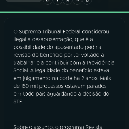
03
PROGRAMAÇÃO
O Supremo Tribunal Federal considerou
04
PROGRAMAS
ilegal a desaposentação, que é a
possibilidade do aposentado pedir a
05
PODCASTS
revisão do benefício por ter voltado a
trabalhar e a contribuir com a Previdência
Social. A legalidade do benefício estava
06
VIDEOCASTS
em julgamento na corte há 2 anos. Mais
de 180 mil processos estavam parados
07
ÚLTIMAS
em todo país aguardando a decisão do
STF.
08
FESTIVAL DE MÚSICA
Sobre o assunto, o programa Revista
ACOMPANHE A RÁDIO NACIONAL