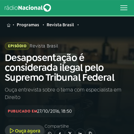
MENU
Programas
Revista Brasil
Revista Brasil
EPISÓDIO
Desaposentação é
Buscar
na
considerada ilegal pelo
Rádio
Buscar
Supremo Tribunal Federal
Nacional
Ouça entrevista sobre o tema com especialista em
AO VIVO
Direito
01
INÍCIO
27/10/2016, 18:50
PUBLICADO EM
Compartilhe
02
A RÁDIO
Ouça agora