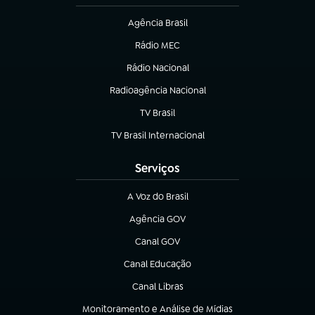
Agência Brasil
(abre em nova aba)
Rádio MEC
(abre em nova aba)
Rádio Nacional
Radioagência Nacional
(abre em nova aba)
TV Brasil
(abre em nova aba)
TV Brasil Internacional
(abre em nova aba)
Serviços
A Voz do Brasil
(abre em nova aba)
Agência GOV
(abre em nova aba)
Canal GOV
(abre em nova aba)
Canal Educação
(abre em nova aba)
Canal Libras
(abre em nova aba)
Monitoramento e Análise de Mídias
(abre em nova aba)