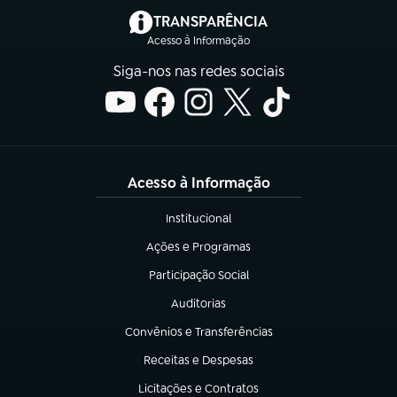
(abre em nova aba)
TRANSPARÊNCIA
Acesso à Informação
Siga-nos nas redes sociais
Acesso à Informação
Institucional
(abre em nova aba)
Ações e Programas
(abre em nova aba)
Participação Social
(abre em nova aba)
Auditorias
(abre em nova aba)
Convênios e Transferências
(abre em nova aba)
Receitas e Despesas
(abre em nova aba)
Licitações e Contratos
(abre em nova aba)