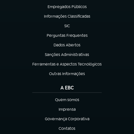
Empregados Públicos
(abre em nova aba)
Informações Classificadas
(abre em nova aba)
SIC
(abre em nova aba)
Perguntas Frequentes
(abre em nova aba)
Dados Abertos
(abre em nova aba)
Sanções Administrativas
(abre em nova aba)
Ferramentas e Aspectos Tecnológicos
(abre em nova aba)
Outras Informações
(abre em nova aba)
A EBC
Quem somos
(abre em nova aba)
Imprensa
(abre em nova aba)
Governança Corporativa
(abre em nova aba)
Contatos
(abre em nova aba)