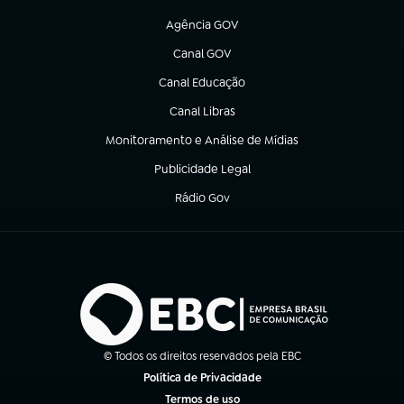
(abre em nova aba)
Agência GOV
(abre em nova aba)
Canal GOV
(abre em nova aba)
Canal Educação
(abre em nova aba)
Canal Libras
(abre em nova aba)
Monitoramento e Análise de Mídias
(abre em nova aba)
Publicidade Legal
(abre em nova aba)
Rádio Gov
(abre em nova aba)
© Todos os direitos reservados pela EBC
Política de Privacidade
(abre em nova aba)
Termos de uso