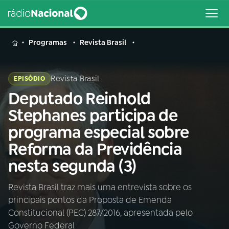
MENU
Programas
Revista Brasil
Revista Brasil
EPISÓDIO
Deputado Reinhold
Buscar
na
Stephanes participa de
Rádio
Buscar
programa especial sobre
Nacional
Reforma da Previdência
AO VIVO
nesta segunda (3)
Revista Brasil traz mais uma entrevista sobre os
01
INÍCIO
principais pontos da Proposta de Emenda
Constitucional (PEC) 287/2016, apresentada pelo
02
A RÁDIO
Governo Federal