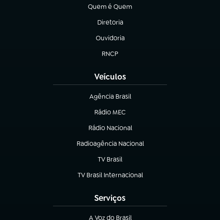
Quem é Quem
(abre em nova aba)
Diretoria
(abre em nova aba)
Ouvidoria
(abre em nova aba)
RNCP
(abre em nova aba)
Veículos
Agência Brasil
(abre em nova aba)
Rádio MEC
(abre em nova aba)
Rádio Nacional
Radioagência Nacional
(abre em nova aba)
TV Brasil
(abre em nova aba)
TV Brasil Internacional
(abre em nova aba)
Serviços
A Voz do Brasil