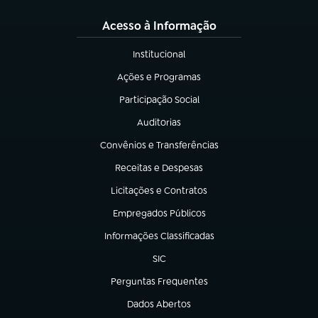
Acesso à Informação
Institucional
(abre em nova aba)
Ações e Programas
(abre em nova aba)
Participação Social
(abre em nova aba)
Auditorias
(abre em nova aba)
Convênios e Transferências
(abre em nova aba)
Receitas e Despesas
(abre em nova aba)
Licitações e Contratos
(abre em nova aba)
Empregados Públicos
(abre em nova aba)
Informações Classificadas
(abre em nova aba)
SIC
(abre em nova aba)
Perguntas Frequentes
(abre em nova aba)
Dados Abertos
(abre em nova aba)