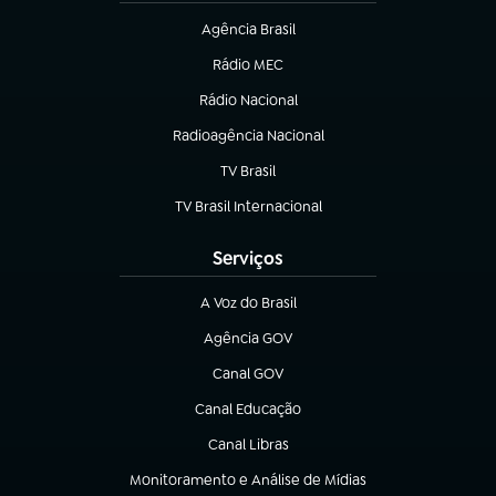
Agência Brasil
(abre em nova aba)
Rádio MEC
(abre em nova aba)
Rádio Nacional
Radioagência Nacional
(abre em nova aba)
TV Brasil
(abre em nova aba)
TV Brasil Internacional
(abre em nova aba)
Serviços
A Voz do Brasil
(abre em nova aba)
Agência GOV
(abre em nova aba)
Canal GOV
(abre em nova aba)
Canal Educação
(abre em nova aba)
Canal Libras
(abre em nova aba)
Monitoramento e Análise de Mídias
(abre em nova aba)