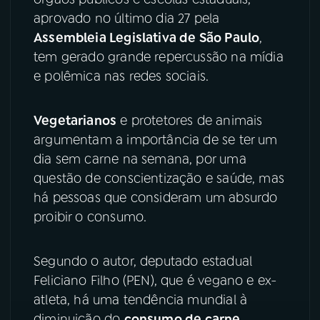
aprovado no último dia 27 pela
YouTube
Facebook
Assembleia Legislativa de São Paulo
,
tem gerado grande repercussão na mídia
Instagram
X
e polêmica nas redes sociais.
TikTok
Vegetarianos
e protetores de animais
argumentam a importância de se ter um
dia sem carne na semana, por uma
questão de conscientização e saúde, mas
há pessoas que consideram um absurdo
proibir o consumo.
Segundo o autor, deputado estadual
Feliciano Filho (PEN), que é vegano e ex-
atleta, há uma tendência mundial à
diminuição do
consumo de carne
.