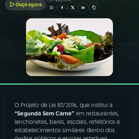
Ouça agora
03
PROGRAMAÇÃO
04
PROGRAMAS
05
PODCASTS
06
VIDEOCASTS
07
ÚLTIMAS
O Projeto de Lei 87/2016, que institui a
“Segunda Sem Carne”
em restaurantes,
08
FESTIVAL DE MÚSICA
lanchonetes, bares, escolas, refeitórios e
estabelecimentos similares dentro dos
ACOMPANHE A RÁDIO NACIONAL
órgãos públicos e escolas estaduais,