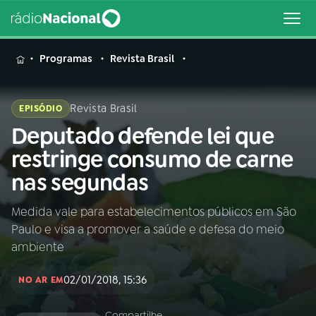
MENU
Programas
Revista Brasil
Revista Brasil
EPISÓDIO
Deputado defende lei que
Buscar
na
restringe consumo de carne
Rádio
Buscar
nas segundas
Nacional
Medida vale para estabelecimentos públicos em São
AO VIVO
Paulo e visa a promover a saúde e defesa do meio
ambiente
01
INÍCIO
02/01/2018, 15:36
NO AR EM
02
A RÁDIO
Compartilhe