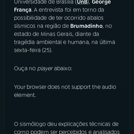
Universidade de Brasília (
UnB
),
George
França
. A entrevista foi em torno da
YouTube
Facebook
possibilidade de ter ocorrido abalos
sísmicos na região de
Brumadinho
, no
Instagram
X
estado de Minas Gerais, diante da
tragédia ambiental e humana, na última
TikTok
sexta-feira (25).
Ouça no
player
abaixo:
Your browser does not support the audio
element.
O sismólogo deu explicações técnicas de
como podem ser percebidos e analisados