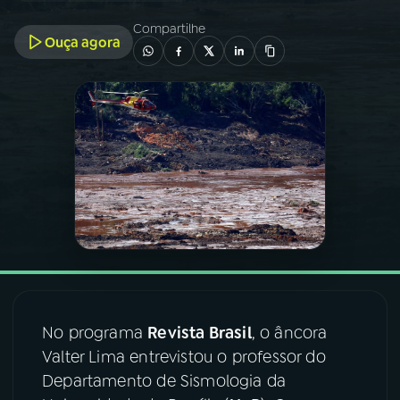
Compartilhe
Ouça agora
03
PROGRAMAÇÃO
04
PROGRAMAS
05
PODCASTS
06
VIDEOCASTS
07
ÚLTIMAS
No programa
Revista Brasil
, o âncora
08
FESTIVAL DE MÚSICA
Valter Lima entrevistou o professor do
Departamento de Sismologia da
ACOMPANHE A RÁDIO NACIONAL