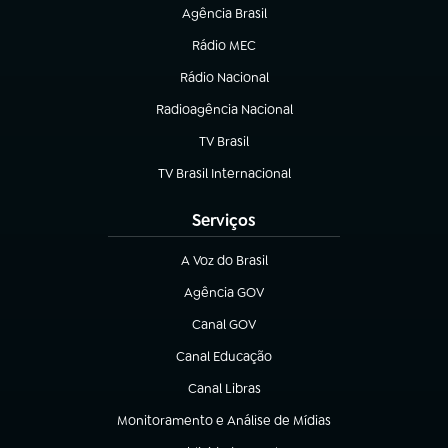
Agência Brasil
(abre em nova aba)
Rádio MEC
(abre em nova aba)
Rádio Nacional
Radioagência Nacional
(abre em nova aba)
TV Brasil
(abre em nova aba)
TV Brasil Internacional
(abre em nova aba)
Serviços
A Voz do Brasil
(abre em nova aba)
Agência GOV
(abre em nova aba)
Canal GOV
(abre em nova aba)
Canal Educação
(abre em nova aba)
Canal Libras
(abre em nova aba)
Monitoramento e Análise de Mídias
(abre em nova aba)