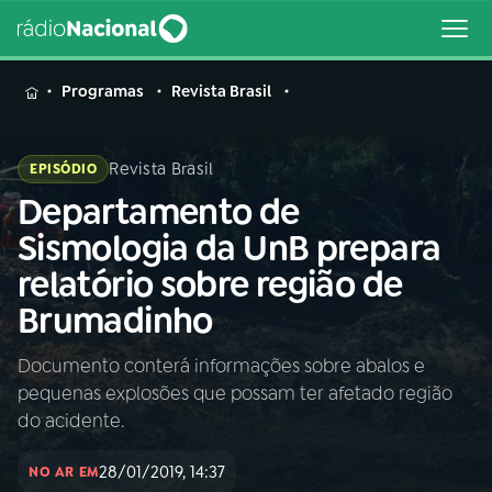
MENU
Programas
Revista Brasil
Revista Brasil
EPISÓDIO
Departamento de
Buscar
na
Sismologia da UnB prepara
Rádio
Buscar
relatório sobre região de
Nacional
Brumadinho
AO VIVO
Documento conterá informações sobre abalos e
pequenas explosões que possam ter afetado região
01
INÍCIO
do acidente.
28/01/2019, 14:37
02
A RÁDIO
NO AR EM