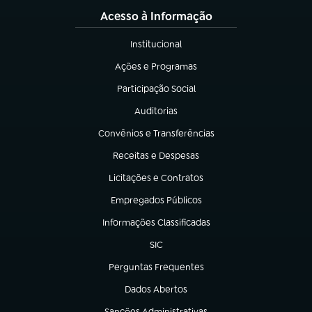
Acesso à Informação
Institucional
(abre em nova aba)
Ações e Programas
(abre em nova aba)
Participação Social
(abre em nova aba)
Auditorias
(abre em nova aba)
Convênios e Transferências
(abre em nova aba)
Receitas e Despesas
(abre em nova aba)
Licitações e Contratos
(abre em nova aba)
Empregados Públicos
(abre em nova aba)
Informações Classificadas
(abre em nova aba)
SIC
(abre em nova aba)
Perguntas Frequentes
(abre em nova aba)
Dados Abertos
(abre em nova aba)
Sanções Administrativas