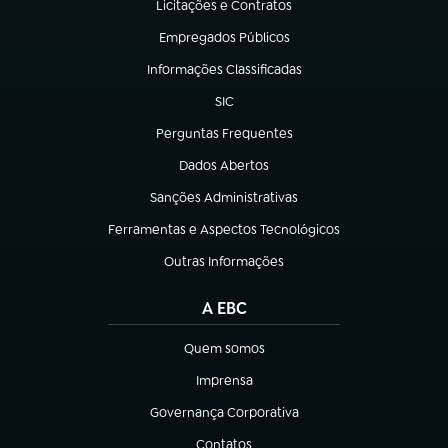
Licitações e Contratos
(abre em nova aba)
Empregados Públicos
(abre em nova aba)
Informações Classificadas
(abre em nova aba)
SIC
(abre em nova aba)
Perguntas Frequentes
(abre em nova aba)
Dados Abertos
(abre em nova aba)
Sanções Administrativas
(abre em nova aba)
Ferramentas e Aspectos Tecnológicos
(abre em nova aba)
Outras Informações
(abre em nova aba)
A EBC
Quem somos
(abre em nova aba)
Imprensa
(abre em nova aba)
Governança Corporativa
(abre em nova aba)
Contatos