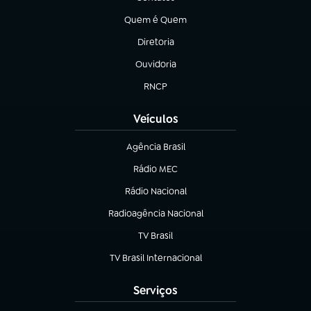
(abre em nova aba)
Quem é Quem
(abre em nova aba)
Diretoria
(abre em nova aba)
Ouvidoria
(abre em nova aba)
RNCP
(abre em nova aba)
Veículos
Agência Brasil
(abre em nova aba)
Rádio MEC
(abre em nova aba)
Rádio Nacional
Radioagência Nacional
(abre em nova aba)
TV Brasil
(abre em nova aba)
TV Brasil Internacional
(abre em nova aba)
Serviços