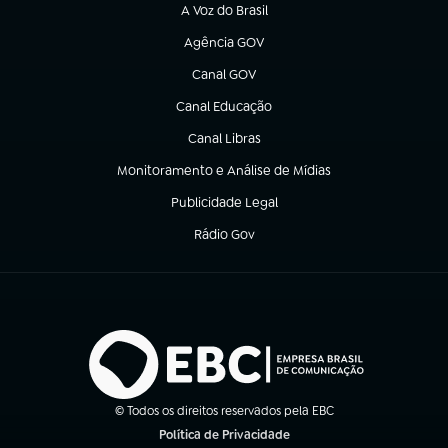
A Voz do Brasil
(abre em nova aba)
Agência GOV
(abre em nova aba)
Canal GOV
(abre em nova aba)
Canal Educação
(abre em nova aba)
Canal Libras
(abre em nova aba)
Monitoramento e Análise de Mídias
(abre em nova aba)
Publicidade Legal
(abre em nova aba)
Rádio Gov
(abre em nova aba)
© Todos os direitos reservados pela EBC
Política de Privacidade
(abre em nova aba)