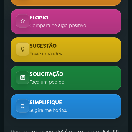
ELOGIO
Compartilhe algo positivo.
SUGESTÃO
Envie uma ideia.
SOLICITAÇÃO
Faça um pedido.
SIMPLIFIQUE
Sugira melhorias.
Você será direcionado(a) para o sistema Fala.BR,