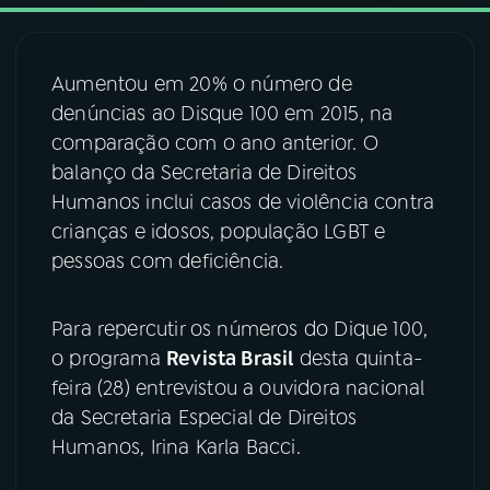
03
PROGRAMAÇÃO
Aumentou em 20% o número de
denúncias ao Disque 100 em 2015, na
04
PROGRAMAS
comparação com o ano anterior. O
balanço da Secretaria de Direitos
05
PODCASTS
Humanos inclui casos de violência contra
crianças e idosos, população LGBT e
pessoas com deficiência.
06
VIDEOCASTS
Para repercutir os números do Dique 100,
07
ÚLTIMAS
o programa
Revista Brasil
desta quinta-
feira (28) entrevistou a ouvidora nacional
08
FESTIVAL DE MÚSICA
da Secretaria Especial de Direitos
Humanos, Irina Karla Bacci.
ACOMPANHE A RÁDIO NACIONAL