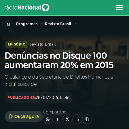
MENU
Programas
Revista Brasil
Revista Brasil
EPISÓDIO
Denúncias no Disque 100
Buscar
na
aumentaram 20% em 2015
Rádio
Buscar
Nacional
O balanço é da Secretaria de Direitos Humanos e
inclui casos de
AO VIVO
28/01/2016, 15:46
PUBLICADO EM
01
INÍCIO
Compartilhe
Ouça agora
02
A RÁDIO