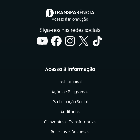
(abre em nova aba)
TRANSPARÊNCIA
Acesso à Informação
Siga-nos nas redes sociais
Acesso à Informação
Institucional
(abre em nova aba)
Ações e Programas
(abre em nova aba)
Participação Social
(abre em nova aba)
Auditorias
(abre em nova aba)
Convênios e Transferências
(abre em nova aba)
Receitas e Despesas
(abre em nova aba)