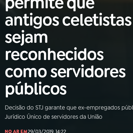
permite que
Nacional
antigos celetistas
01
INÍCIO
sejam
02
A RÁDIO
reconhecidos
03
PROGRAMAÇÃO
como servidores
04
PROGRAMAS
públicos
05
PODCASTS
Decisão do STJ garante que ex-empregados púb
06
VIDEOCASTS
Jurídico Único de servidores da União
29/03/2019, 14:22
NO AR EM