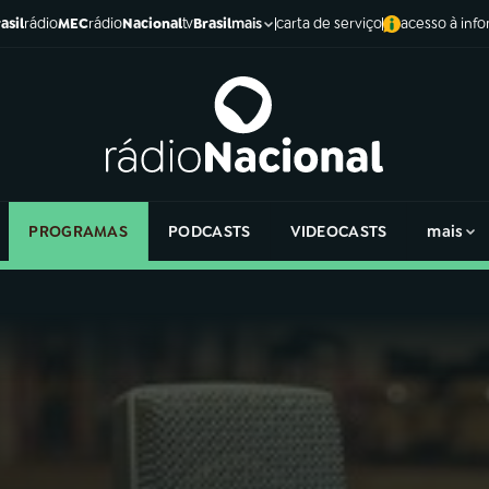
asil
rádio
MEC
rádio
Nacional
tv
Brasil
carta de serviço
acesso à inf
mais
PROGRAMAS
PODCASTS
VIDEOCASTS
mais