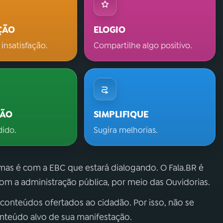
ÇÃO
ELOGIO
 insatisfação.
Compartilhe algo positivo.
ÇÃO
SIMPLIFIQUE
dido.
Sugira melhorias.
 mas é com a EBC que estará dialogando. O Fala.BR é
m a administração pública, por meio das Ouvidorias.
 conteúdos ofertados ao cidadão. Por isso, não se
onteúdo alvo de sua manifestação.