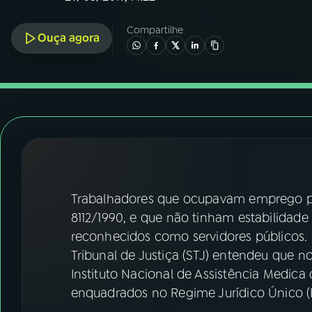
07
ÚLTIMAS
Compartilhe
Ouça agora
08
FESTIVAL DE MÚSICA
ACOMPANHE A RÁDIO NACIONAL
YouTube
Facebook
Instagram
X
TikTok
Trabalhadores que ocupavam emprego pú
8112/1990, e que não tinham estabilidade 
reconhecidos como servidores públicos. Is
Tribunal de Justiça (STJ) entendeu que n
Instituto Nacional de Assistência Medica
enquadrados no Regime Jurídico Único (R