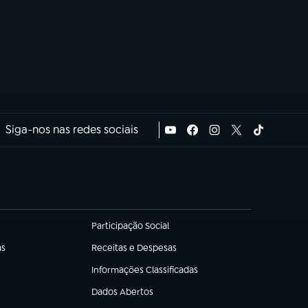
Siga-nos nas redes sociais
Participação Social
(abre em nova aba)
as
Receitas e Despesas
(abre em nova aba)
Informações Classificadas
(abre em nova aba)
Dados Abertos
(abre em nova aba)