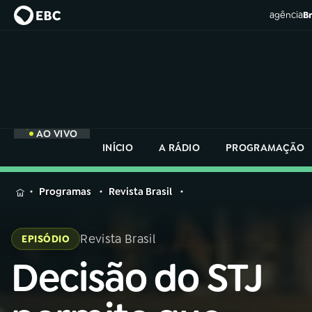
agência
Br
AO VIVO
INÍCIO
A RÁDIO
PROGRAMAÇÃO
MENU
Programas
Revista Brasil
Buscar
na
Revista Brasil
EPISÓDIO
Rádio
Buscar
Nacional
Decisão do STJ
Buscar
na
Rádio
AO VIVO