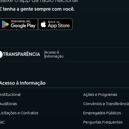
Baixe o app da rádio Nacional
E tenha a gente sempre com você.
Acesso à
TRANSPARÊNCIA
abre em nova aba)
Informação
Acesso à Informação
Institucional
Ações e Programas
(abre em nova aba)
(abre em nova aba)
Auditorias
Convênios e Transferênci
(abre em nova aba)
(abre em nova aba)
Licitações e Contratos
Empregados Públicos
(abre em nova aba)
(abre em nova aba)
SIC
Perguntas Frequentes
(abre em nova aba)
(abre em nova aba)