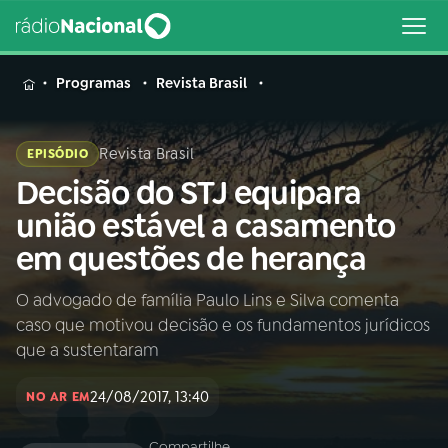
MENU
Programas
Revista Brasil
Revista Brasil
EPISÓDIO
Decisão do STJ equipara
Buscar
na
união estável a casamento
Rádio
Buscar
em questões de herança
Nacional
O advogado de família Paulo Lins e Silva comenta
AO VIVO
caso que motivou decisão e os fundamentos jurídicos
que a sustentaram
01
INÍCIO
24/08/2017, 13:40
NO AR EM
02
A RÁDIO
Compartilhe