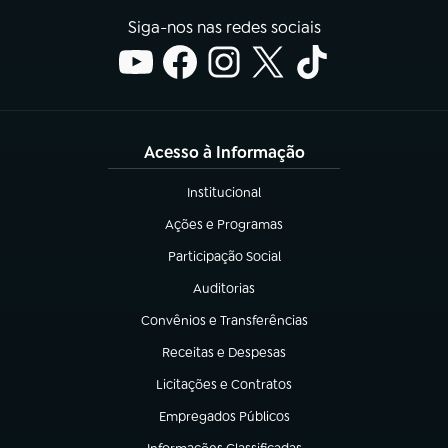
Siga-nos nas redes sociais
Acesso à Informação
Institucional
(abre em nova aba)
Ações e Programas
(abre em nova aba)
Participação Social
(abre em nova aba)
Auditorias
(abre em nova aba)
Convênios e Transferências
(abre em nova aba)
Receitas e Despesas
(abre em nova aba)
Licitações e Contratos
(abre em nova aba)
Empregados Públicos
(abre em nova aba)