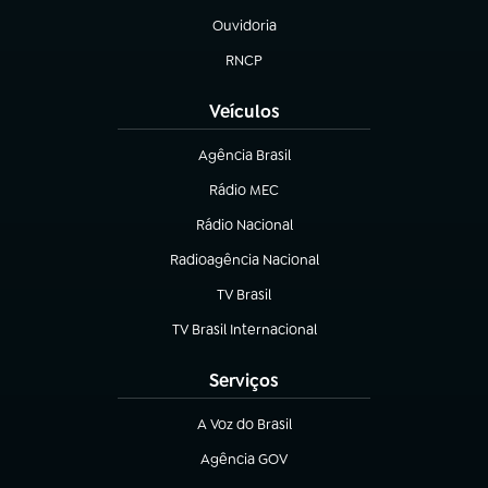
Ouvidoria
(abre em nova aba)
RNCP
(abre em nova aba)
Veículos
Agência Brasil
(abre em nova aba)
Rádio MEC
(abre em nova aba)
Rádio Nacional
Radioagência Nacional
(abre em nova aba)
TV Brasil
(abre em nova aba)
TV Brasil Internacional
(abre em nova aba)
Serviços
A Voz do Brasil
(abre em nova aba)
Agência GOV
(abre em nova aba)