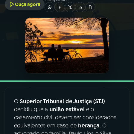
Ouça agora
03
PROGRAMAÇÃO
04
PROGRAMAS
05
PODCASTS
06
VIDEOCASTS
07
ÚLTIMAS
O
Superior Tribunal de Justiça (STJ)
decidiu que a
união estável
e o
08
FESTIVAL DE MÚSICA
casamento civil devem ser considerados
equivalentes em caso de
herança
. O
ACOMPANHE A RÁDIO NACIONAL
advogado de família, Paulo Lins e Silva,