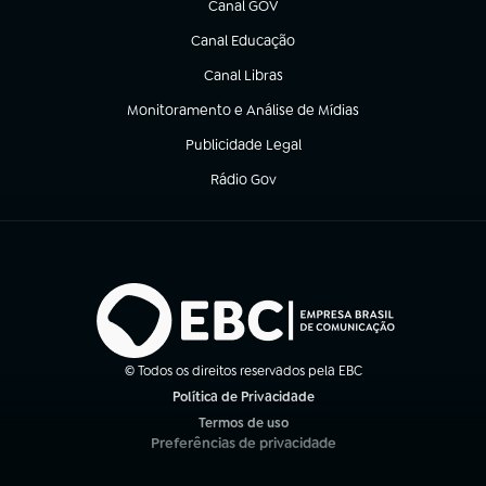
Canal GOV
(abre em nova aba)
Canal Educação
(abre em nova aba)
Canal Libras
(abre em nova aba)
Monitoramento e Análise de Mídias
(abre em nova aba)
Publicidade Legal
(abre em nova aba)
Rádio Gov
(abre em nova aba)
© Todos os direitos reservados pela EBC
Política de Privacidade
(abre em nova aba)
Termos de uso
(abre em nova aba)
Preferências de privacidade