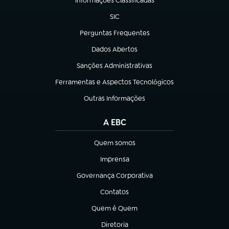
Informações Classificadas
(abre em nova aba)
SIC
(abre em nova aba)
Perguntas Frequentes
(abre em nova aba)
Dados Abertos
(abre em nova aba)
Sanções Administrativas
(abre em nova aba)
Ferramentas e Aspectos Tecnológicos
(abre em nova aba)
Outras Informações
(abre em nova aba)
A EBC
Quem somos
(abre em nova aba)
Imprensa
(abre em nova aba)
Governança Corporativa
(abre em nova aba)
Contatos
(abre em nova aba)
Quem é Quem
(abre em nova aba)
Diretoria
(abre em nova aba)