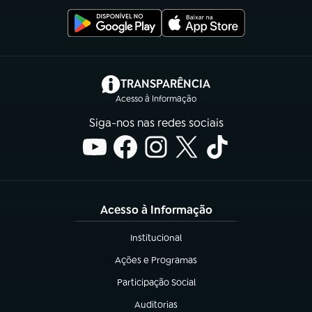
(abre em nova aba)
TRANSPARÊNCIA
Acesso à Informação
Siga-nos nas redes sociais
Acesso à Informação
Institucional
(abre em nova aba)
Ações e Programas
(abre em nova aba)
Participação Social
(abre em nova aba)
Auditorias
(abre em nova aba)