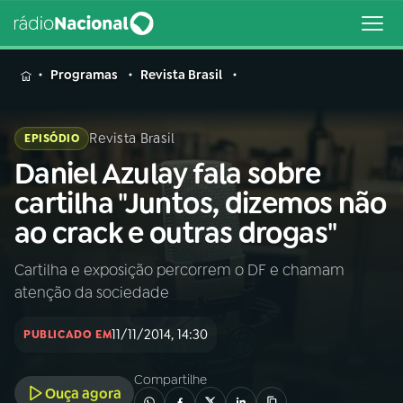
MENU
Programas
Revista Brasil
Revista Brasil
EPISÓDIO
Daniel Azulay fala sobre
Buscar
na
cartilha "Juntos, dizemos não
Rádio
Buscar
ao crack e outras drogas"
Nacional
Cartilha e exposição percorrem o DF e chamam
AO VIVO
atenção da sociedade
01
INÍCIO
11/11/2014, 14:30
PUBLICADO EM
Compartilhe
02
A RÁDIO
Ouça agora