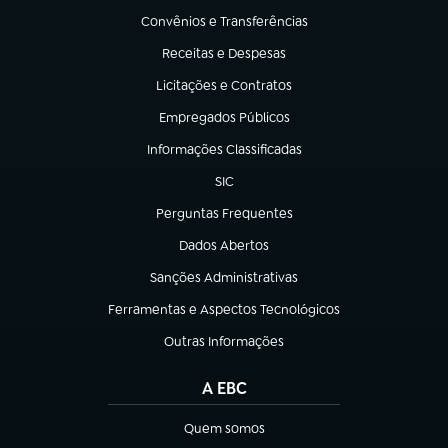
Convênios e Transferências
(abre em nova aba)
Receitas e Despesas
(abre em nova aba)
Licitações e Contratos
(abre em nova aba)
Empregados Públicos
(abre em nova aba)
Informações Classificadas
(abre em nova aba)
SIC
(abre em nova aba)
Perguntas Frequentes
(abre em nova aba)
Dados Abertos
(abre em nova aba)
Sanções Administrativas
(abre em nova aba)
Ferramentas e Aspectos Tecnológicos
(abre em nova aba)
Outras Informações
(abre em nova aba)
A EBC
Quem somos
(abre em nova aba)