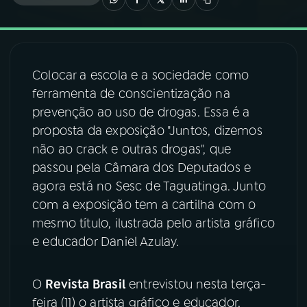
03
PROGRAMAÇÃO
Colocar a escola e a sociedade como
04
PROGRAMAS
ferramenta de conscientização na
prevenção ao uso de drogas. Essa é a
05
PODCASTS
proposta da exposição "Juntos, dizemos
não ao crack e outras drogas", que
passou pela Câmara dos Deputados e
06
VIDEOCASTS
agora está no Sesc de Taguatinga. Junto
com a exposição tem a cartilha com o
07
ÚLTIMAS
mesmo título, ilustrada pelo artista gráfico
e educador Daniel Azulay.
08
FESTIVAL DE MÚSICA
O
Revista Brasil
entrevistou nesta terça-
feira (11) o artista gráfico e educador,
ACOMPANHE A RÁDIO NACIONAL