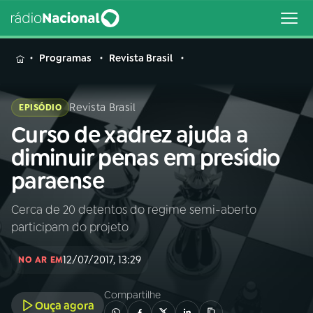
MENU
Programas
Revista Brasil
Revista Brasil
EPISÓDIO
Curso de xadrez ajuda a
Buscar
na
diminuir penas em presídio
Rádio
Buscar
paraense
Nacional
Cerca de 20 detentos do regime semi-aberto
AO VIVO
participam do projeto
01
INÍCIO
12/07/2017, 13:29
NO AR EM
Compartilhe
02
A RÁDIO
Ouça agora