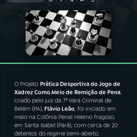
03
PROGRAMAÇÃO
04
PROGRAMAS
05
PODCASTS
06
VIDEOCASTS
O Projeto
Prática Desportiva do Jogo de
Xadrez Como Meio de Remição de Pena
,
07
ÚLTIMAS
criado pelo juiz da 7ª Vara Criminal de
Belém (PA),
Flávio Leão
, foi iniciado em
08
FESTIVAL DE MÚSICA
maio na Colônia Penal Heleno Fragoso,
em Santa Isabel (Pará), com cerca de 20
detentos do regime semi-aberto.
ACOMPANHE A RÁDIO NACIONAL