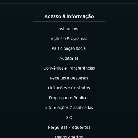
Acesso à Informação
Institucional
(abre em nova aba)
Ações e Programas
(abre em nova aba)
Participação Social
(abre em nova aba)
Auditorias
(abre em nova aba)
Convênios e Transferências
(abre em nova aba)
Receitas e Despesas
(abre em nova aba)
Licitações e Contratos
(abre em nova aba)
Empregados Públicos
(abre em nova aba)
Informações Classificadas
(abre em nova aba)
SIC
(abre em nova aba)
Perguntas Frequentes
(abre em nova aba)
Dados Abertos