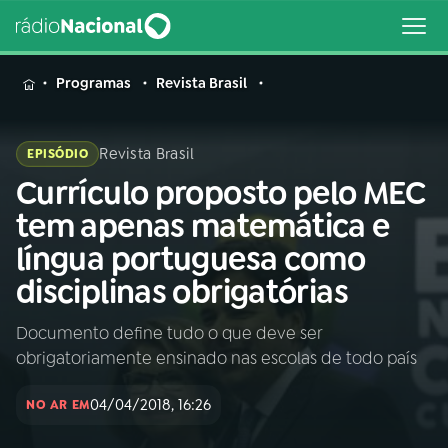
MENU
Programas
Revista Brasil
Revista Brasil
EPISÓDIO
Currículo proposto pelo MEC
Buscar
na
tem apenas matemática e
Rádio
Buscar
língua portuguesa como
Nacional
disciplinas obrigatórias
AO VIVO
Documento define tudo o que deve ser
obrigatoriamente ensinado nas escolas de todo país
01
INÍCIO
04/04/2018, 16:26
NO AR EM
02
A RÁDIO