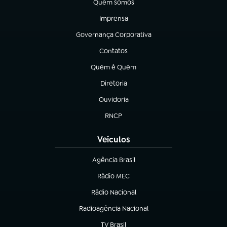
Quem somos
(abre em nova aba)
Imprensa
(abre em nova aba)
Governança Corporativa
(abre em nova aba)
Contatos
(abre em nova aba)
Quem é Quem
(abre em nova aba)
Diretoria
(abre em nova aba)
Ouvidoria
(abre em nova aba)
RNCP
(abre em nova aba)
Veículos
Agência Brasil
(abre em nova aba)
Rádio MEC
(abre em nova aba)
Rádio Nacional
Radioagência Nacional
(abre em nova aba)
TV Brasil