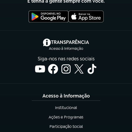
E tenha a gente sempre com você.
(abre em nova aba)
TRANSPARÊNCIA
Acesso à Informação
Siga-nos nas redes sociais
Acesso à Informação
Institucional
(abre em nova aba)
Ações e Programas
(abre em nova aba)
Participação Social
(abre em nova aba)