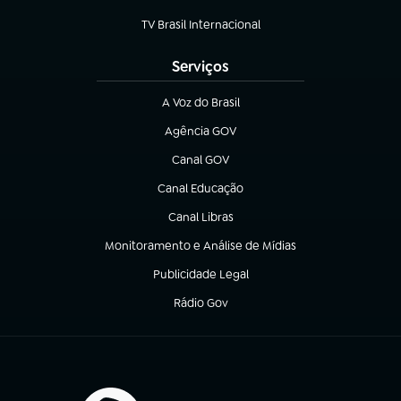
(abre em nova aba)
TV Brasil Internacional
(abre em nova aba)
Serviços
A Voz do Brasil
(abre em nova aba)
Agência GOV
(abre em nova aba)
Canal GOV
(abre em nova aba)
Canal Educação
(abre em nova aba)
Canal Libras
(abre em nova aba)
Monitoramento e Análise de Mídias
(abre em nova aba)
Publicidade Legal
(abre em nova aba)
Rádio Gov
(abre em nova aba)