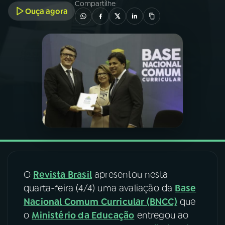
Compartilhe
Ouça agora
03
PROGRAMAÇÃO
04
PROGRAMAS
05
PODCASTS
06
VIDEOCASTS
07
ÚLTIMAS
O
Revista Brasil
apresentou nesta
quarta-feira (4/4) uma avaliação da
Base
08
FESTIVAL DE MÚSICA
Nacional Comum Curricular (BNCC)
que
o
Ministério da Educação
entregou ao
ACOMPANHE A RÁDIO NACIONAL