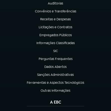
Auditorias
(abre em nova aba)
Convênios e Transferências
(abre em nova aba)
Receitas e Despesas
(abre em nova aba)
Licitações e Contratos
(abre em nova aba)
Empregados Públicos
(abre em nova aba)
Informações Classificadas
(abre em nova aba)
SIC
(abre em nova aba)
Perguntas Frequentes
(abre em nova aba)
Dados Abertos
(abre em nova aba)
Sanções Administrativas
(abre em nova aba)
Ferramentas e Aspectos Tecnológicos
(abre em nova aba)
Outras Informações
(abre em nova aba)
A EBC