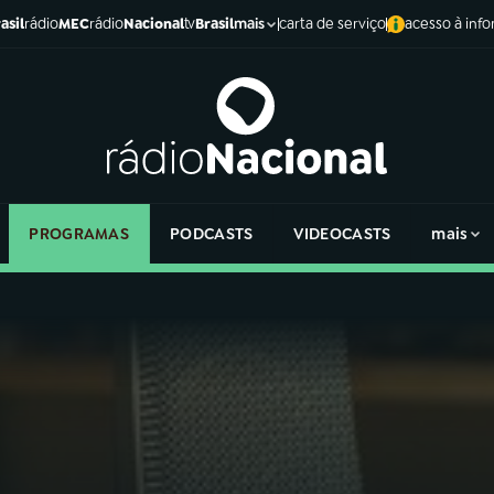
asil
rádio
MEC
rádio
Nacional
tv
Brasil
carta de serviço
acesso à inf
mais
PROGRAMAS
PODCASTS
VIDEOCASTS
mais