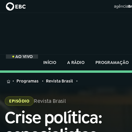
agência
Br
AO VIVO
INÍCIO
A RÁDIO
PROGRAMAÇÃO
MENU
Programas
Revista Brasil
Buscar
na
Revista Brasil
EPISÓDIO
Rádio
Buscar
Nacional
Crise política:
Buscar
na
Rádio
AO VIVO