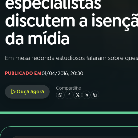
especialistas
Nacional
discutem a isenç
01
INÍCIO
da mídia
02
A RÁDIO
Em mesa redonda estudiosos falaram sobre ques
03
PROGRAMAÇÃO
01/04/2016, 20:30
PUBLICADO EM
04
PROGRAMAS
Compartilhe
Ouça agora
05
PODCASTS
06
VIDEOCASTS