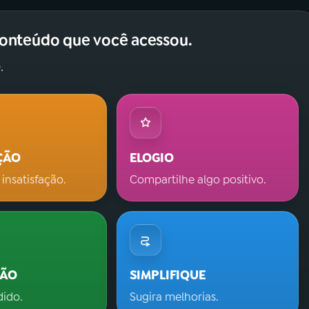
conteúdo que você acessou.
.
ÇÃO
ELOGIO
 insatisfação.
Compartilhe algo positivo.
ÇÃO
SIMPLIFIQUE
dido.
Sugira melhorias.