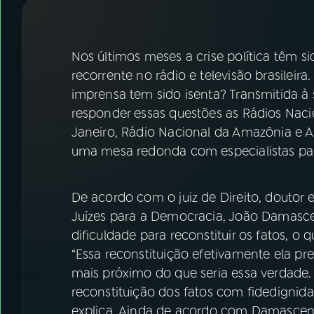
07
ÚLTIMAS
08
FESTIVAL DE MÚSICA
Nos últimos meses a crise política têm si
recorrente no rádio e televisão brasileira
imprensa tem sido isenta? Transmitida à
ACOMPANHE A RÁDIO NACIONAL
responder essas questões as Rádios Nacio
YouTube
Facebook
Janeiro, Rádio Nacional da Amazônia e Alt
uma mesa redonda com especialistas par
Instagram
X
TikTok
De acordo com o juiz de Direito, doutor
Juízes para a Democracia, João Damascen
dificuldade para reconstituir os fatos, o
“Essa reconstituição efetivamente ela prec
mais próximo do que seria essa verdade. 
reconstituição dos fatos com fidedignida
explica. Ainda de acordo com Damasceno, 