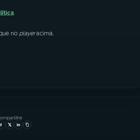
lítica
.
lique no
player
acima.
ompartilhe