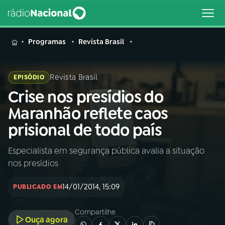
MENU
Programas
Revista Brasil
Revista Brasil
EPISÓDIO
Crise nos presídios do
Buscar
na
Maranhão reflete caos
Rádio
Buscar
prisional de todo país
Nacional
Especialista em segurança pública avalia a situação
AO VIVO
nos presídios
01
INÍCIO
14/01/2014, 15:09
PUBLICADO EM
Compartilhe
02
A RÁDIO
Ouça agora