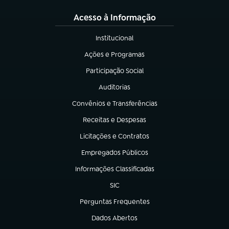
Acesso à Informação
Institucional
(abre em nova aba)
Ações e Programas
(abre em nova aba)
Participação Social
(abre em nova aba)
Auditorias
(abre em nova aba)
Convênios e Transferências
(abre em nova aba)
Receitas e Despesas
(abre em nova aba)
Licitações e Contratos
(abre em nova aba)
Empregados Públicos
(abre em nova aba)
Informações Classificadas
(abre em nova aba)
SIC
(abre em nova aba)
Perguntas Frequentes
(abre em nova aba)
Dados Abertos
(abre em nova aba)