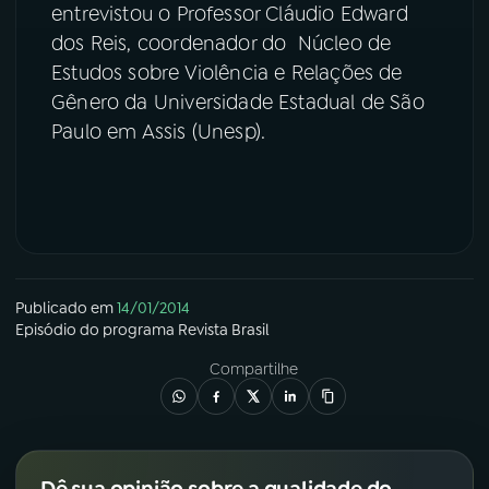
entrevistou o Professor Cláudio Edward
dos Reis, coordenador do Núcleo de
YouTube
Facebook
Estudos sobre Violência e Relações de
Instagram
X
Gênero da Universidade Estadual de São
Paulo em Assis (Unesp).
TikTok
Publicado em
14/01/2014
Episódio
do programa
Revista Brasil
Compartilhe
Dê sua opinião sobre a qualidade do