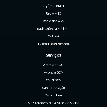
Agência Brasil
(abre em nova aba)
Rádio MEC
(abre em nova aba)
Rádio Nacional
Radioagência Nacional
(abre em nova aba)
TV Brasil
(abre em nova aba)
TV Brasil Internacional
(abre em nova aba)
Serviços
A Voz do Brasil
(abre em nova aba)
Agência GOV
(abre em nova aba)
Canal GOV
(abre em nova aba)
Canal Educação
(abre em nova aba)
Canal Libras
(abre em nova aba)
Monitoramento e Análise de Mídias
(abre em nova aba)