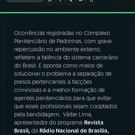
03
PROGRAMAÇÃO
Ocorrências registradas no Complexo
04
PROGRAMAS
Penitenciário de Pedrinhas, com grave
repercussão no ambiente externo,
05
PODCASTS
refletem a falência do sistema carcerário
do Brasil. E aponta como meios de
solucionar o problema a separação de
06
VIDEOCASTS
presos pertencentes a facções
criminosas e a melhor formação de
07
ÚLTIMAS
agentes penitenciários para que evitar
que esses profissionais sejam cooptados
pela bandidagem. Válter Lima,
08
FESTIVAL DE MÚSICA
apresentador do programa
Revista
Brasil,
da
Rádio Nacional de Brasília,
ACOMPANHE A RÁDIO NACIONAL