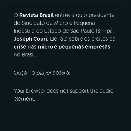
03
PROGRAMAÇÃO
O
Revista Brasil
entrevistou o presidente
do Sindicato da Micro e Pequena
Indústria do Estado de São Paulo (Simpi),
04
PROGRAMAS
Joseph Couri
. Ele fala sobre os efeitos da
crise
nas
micro e pequenas empresas
05
PODCASTS
no Brasil.
Ouça no
player
abaixo:
06
VIDEOCASTS
Your browser does not support the audio
07
ÚLTIMAS
element.
08
FESTIVAL DE MÚSICA
ACOMPANHE A RÁDIO NACIONAL