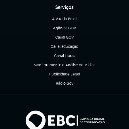
Serviços
A Voz do Brasil
(abre em nova aba)
Agência GOV
(abre em nova aba)
Canal GOV
(abre em nova aba)
Canal Educação
(abre em nova aba)
Canal Libras
(abre em nova aba)
Monitoramento e Análise de Mídias
(abre em nova aba)
Publicidade Legal
(abre em nova aba)
Rádio Gov
(abre em nova aba)