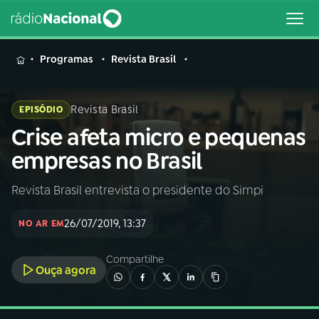
MENU
Programas
Revista Brasil
Revista Brasil
EPISÓDIO
Crise afeta micro e pequenas
Buscar
na
empresas no Brasil
Rádio
Buscar
Nacional
Revista Brasil entrevista o presidente do Simpi
AO VIVO
26/07/2019, 13:37
NO AR EM
01
INÍCIO
Compartilhe
Ouça agora
02
A RÁDIO