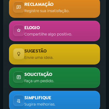
RECLAMAÇÃO
Registre sua insatisfação.
ELOGIO
Compartilhe algo positivo.
SUGESTÃO
Envie uma ideia.
SOLICITAÇÃO
Faça um pedido.
SIMPLIFIQUE
Sugira melhorias.