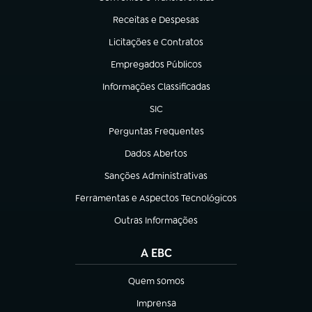
(abre em nova aba)
Receitas e Despesas
(abre em nova aba)
Licitações e Contratos
(abre em nova aba)
Empregados Públicos
(abre em nova aba)
Informações Classificadas
(abre em nova aba)
SIC
(abre em nova aba)
Perguntas Frequentes
(abre em nova aba)
Dados Abertos
(abre em nova aba)
Sanções Administrativas
(abre em nova aba)
Ferramentas e Aspectos Tecnológicos
(abre em nova aba)
Outras Informações
(abre em nova aba)
A EBC
Quem somos
(abre em nova aba)
Imprensa
(abre em nova aba)