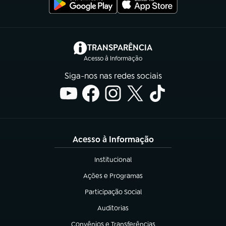
(abre em nova aba)
TRANSPARÊNCIA
Acesso à Informação
Siga-nos nas redes sociais
Acesso à Informação
Institucional
(abre em nova aba)
Ações e Programas
(abre em nova aba)
Participação Social
(abre em nova aba)
Auditorias
(abre em nova aba)
Convênios e Transferências