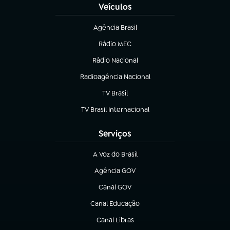
Veículos
Agência Brasil
(abre em nova aba)
Rádio MEC
(abre em nova aba)
Rádio Nacional
Radioagência Nacional
(abre em nova aba)
TV Brasil
(abre em nova aba)
TV Brasil Internacional
(abre em nova aba)
Serviços
A Voz do Brasil
(abre em nova aba)
Agência GOV
(abre em nova aba)
Canal GOV
(abre em nova aba)
Canal Educação
(abre em nova aba)
Canal Libras
(abre em nova aba)