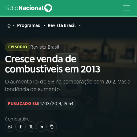
MENU
Programas
Revista Brasil
Revista Brasil
EPISÓDIO
Cresce venda de
Buscar
na
combustíveis em 2013
Rádio
Buscar
Nacional
O aumento foi de 5% na comparação com 2012. Mas a
tendência de aumento
AO VIVO
14/03/2014, 19:54
PUBLICADO EM
01
INÍCIO
Compartilhe
02
A RÁDIO