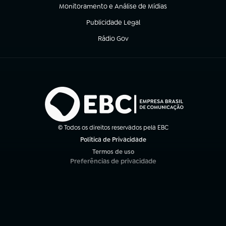
Monitoramento e Análise de Mídias
(abre em nova aba)
Publicidade Legal
(abre em nova aba)
Rádio Gov
(abre em nova aba)
© Todos os direitos reservados pela EBC
Política de Privacidade
(abre em nova aba)
Termos de uso
(abre em nova aba)
Preferências de privacidade