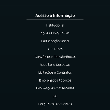
Acesso à Informação
Institucional
(abre em nova aba)
Ações e Programas
(abre em nova aba)
Participação Social
(abre em nova aba)
Auditorias
(abre em nova aba)
Convênios e Transferências
(abre em nova aba)
Receitas e Despesas
(abre em nova aba)
Licitações e Contratos
(abre em nova aba)
Empregados Públicos
(abre em nova aba)
Informações Classificadas
(abre em nova aba)
SIC
(abre em nova aba)
Perguntas Frequentes
(abre em nova aba)