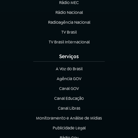
Rádio MEC
(abre em nova aba)
Rádio Nacional
Radioagência Nacional
(abre em nova aba)
TV Brasil
(abre em nova aba)
TV Brasil Internacional
(abre em nova aba)
Serviços
A Voz do Brasil
(abre em nova aba)
Agência GOV
(abre em nova aba)
Canal GOV
(abre em nova aba)
Canal Educação
(abre em nova aba)
Canal Libras
(abre em nova aba)
Monitoramento e Análise de Mídias
(abre em nova aba)
Publicidade Legal
(abre em nova aba)
Rádio Gov