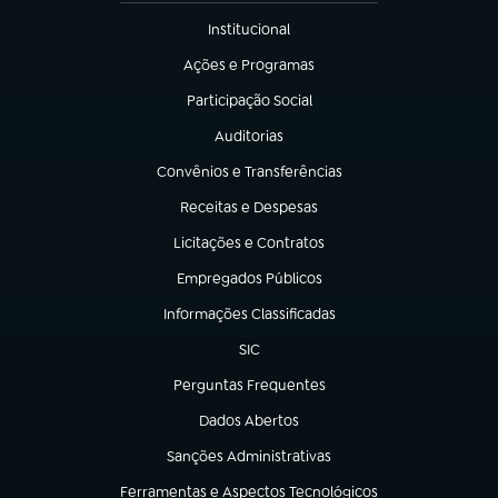
Institucional
(abre em nova aba)
Ações e Programas
(abre em nova aba)
Participação Social
(abre em nova aba)
Auditorias
(abre em nova aba)
Convênios e Transferências
(abre em nova aba)
Receitas e Despesas
(abre em nova aba)
Licitações e Contratos
(abre em nova aba)
Empregados Públicos
(abre em nova aba)
Informações Classificadas
(abre em nova aba)
SIC
(abre em nova aba)
Perguntas Frequentes
(abre em nova aba)
Dados Abertos
(abre em nova aba)
Sanções Administrativas
(abre em nova aba)
Ferramentas e Aspectos Tecnológicos