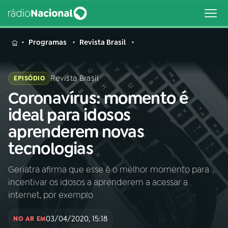
MENU
Programas
Revista Brasil
Revista Brasil
EPISÓDIO
Coronavírus: momento é
Buscar
na
ideal para idosos
Rádio
Buscar
aprenderem novas
Nacional
tecnologias
AO VIVO
Geriatra afirma que esse é o melhor momento para
incentivar os idosos a aprenderem a acessar a
01
INÍCIO
internet, por exemplo
03/04/2020, 15:18
02
A RÁDIO
NO AR EM