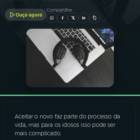
Compartilhe
Ouça agora
03
PROGRAMAÇÃO
04
PROGRAMAS
05
PODCASTS
06
VIDEOCASTS
07
ÚLTIMAS
Aceitar o novo faz parte do processo da
08
FESTIVAL DE MÚSICA
vida, mas para os idosos isso pode ser
mais complicado.
ACOMPANHE A RÁDIO NACIONAL