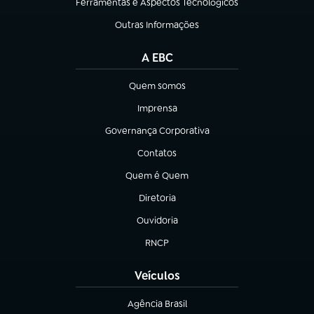
Ferramentas e Aspectos Tecnológicos
(abre em nova aba)
Outras Informações
(abre em nova aba)
A EBC
Quem somos
(abre em nova aba)
Imprensa
(abre em nova aba)
Governança Corporativa
(abre em nova aba)
Contatos
(abre em nova aba)
Quem é Quem
(abre em nova aba)
Diretoria
(abre em nova aba)
Ouvidoria
(abre em nova aba)
RNCP
(abre em nova aba)
Veículos
Agência Brasil
(abre em nova aba)