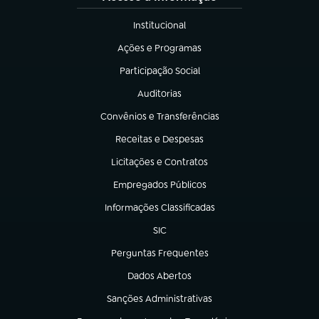
Institucional
(abre em nova aba)
Ações e Programas
(abre em nova aba)
Participação Social
(abre em nova aba)
Auditorias
(abre em nova aba)
Convênios e Transferências
(abre em nova aba)
Receitas e Despesas
(abre em nova aba)
Licitações e Contratos
(abre em nova aba)
Empregados Públicos
(abre em nova aba)
Informações Classificadas
(abre em nova aba)
SIC
(abre em nova aba)
Perguntas Frequentes
(abre em nova aba)
Dados Abertos
(abre em nova aba)
Sanções Administrativas
(abre em nova aba)