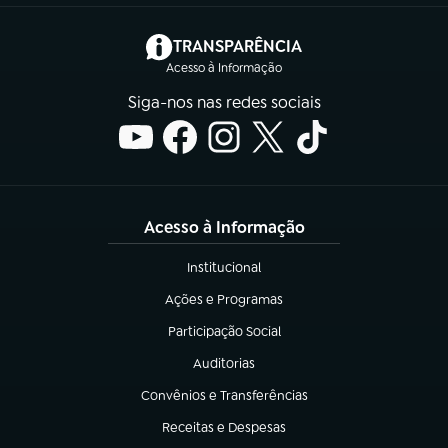
(abre em nova aba)
TRANSPARÊNCIA
Acesso à Informação
Siga-nos nas redes sociais
Acesso à Informação
Institucional
(abre em nova aba)
Ações e Programas
(abre em nova aba)
Participação Social
(abre em nova aba)
Auditorias
(abre em nova aba)
Convênios e Transferências
(abre em nova aba)
Receitas e Despesas
(abre em nova aba)