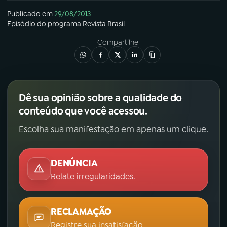
Publicado em
29/08/2013
YouTube
Facebook
Episódio
do programa
Revista Brasil
Compartilhe
Instagram
X
TikTok
Dê sua opinião sobre a qualidade do
conteúdo que você acessou.
Escolha sua manifestação em apenas um clique.
DENÚNCIA
Relate irregularidades.
RECLAMAÇÃO
Registre sua insatisfação.