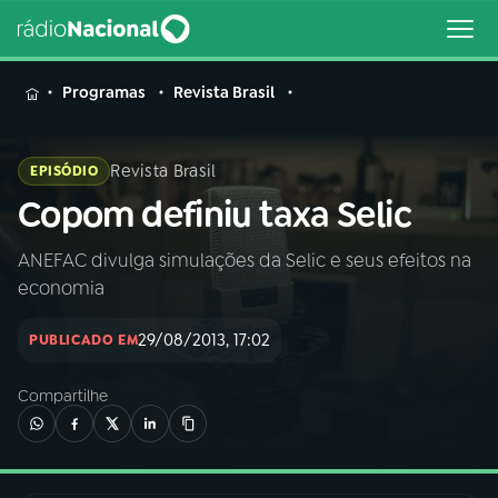
MENU
Programas
Revista Brasil
Revista Brasil
EPISÓDIO
Copom definiu taxa Selic
Buscar
na
Rádio
ANEFAC divulga simulações da Selic e seus efeitos na
Buscar
Nacional
economia
AO VIVO
29/08/2013, 17:02
PUBLICADO EM
Compartilhe
01
INÍCIO
02
A RÁDIO