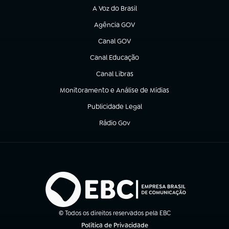
A Voz do Brasil
(abre em nova aba)
Agência GOV
(abre em nova aba)
Canal GOV
(abre em nova aba)
Canal Educação
(abre em nova aba)
Canal Libras
(abre em nova aba)
Monitoramento e Análise de Mídias
(abre em nova aba)
Publicidade Legal
(abre em nova aba)
Rádio Gov
(abre em nova aba)
© Todos os direitos reservados pela EBC
Política de Privacidade