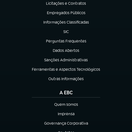
Licitações e Contratos
(abre em nova aba)
Empregados Públicos
(abre em nova aba)
Informações Classificadas
(abre em nova aba)
SIC
(abre em nova aba)
Perguntas Frequentes
(abre em nova aba)
Dados Abertos
(abre em nova aba)
Sanções Administrativas
(abre em nova aba)
Ferramentas e Aspectos Tecnológicos
(abre em nova aba)
Outras Informações
(abre em nova aba)
A EBC
Quem somos
(abre em nova aba)
Imprensa
(abre em nova aba)
Governança Corporativa
(abre em nova aba)