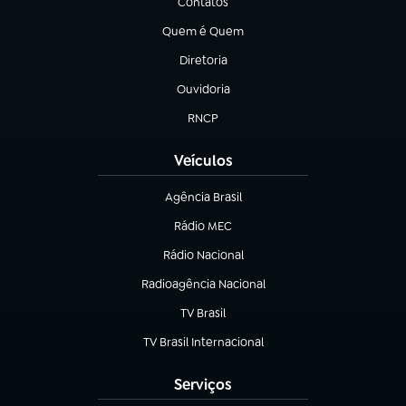
Contatos
(abre em nova aba)
Quem é Quem
(abre em nova aba)
Diretoria
(abre em nova aba)
Ouvidoria
(abre em nova aba)
RNCP
(abre em nova aba)
Veículos
Agência Brasil
(abre em nova aba)
Rádio MEC
(abre em nova aba)
Rádio Nacional
Radioagência Nacional
(abre em nova aba)
TV Brasil
(abre em nova aba)
TV Brasil Internacional
(abre em nova aba)
Serviços