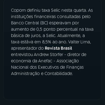
Copom definiu taxa Selic nesta quarta. As
03
PROGRAMAÇÃO
instituições financeiras consultadas pelo
Banco Central (BC) esperavam por
04
PROGRAMAS
aumento de 0,5 ponto percentual na taxa
básica de juros, a Selic. Atualmente, a
taxa estáva em 8,5% ao ano. Valter Lima,
05
PODCASTS
apresentador do
Revista Brasil
entrevistou Andrew Storfer - diretor de
06
VIDEOCASTS
economia da Anefac - Associação
Nacional dos Executivos de Finanças
Administração e Contabilidade.
07
ÚLTIMAS
08
FESTIVAL DE MÚSICA
ACOMPANHE A RÁDIO NACIONAL