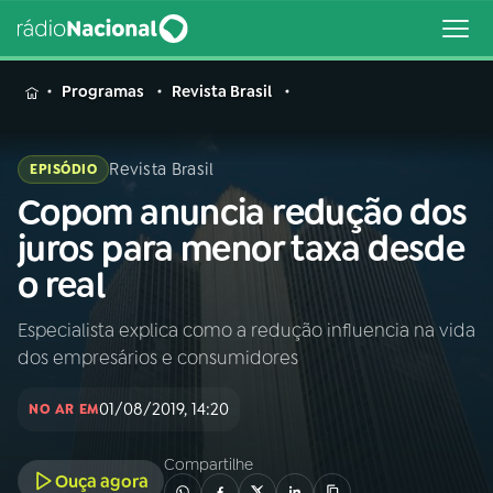
MENU
Programas
Revista Brasil
Revista Brasil
EPISÓDIO
Copom anuncia redução dos
Buscar
na
juros para menor taxa desde
Rádio
Buscar
o real
Nacional
Especialista explica como a redução influencia na vida
AO VIVO
dos empresários e consumidores
01
INÍCIO
01/08/2019, 14:20
NO AR EM
Compartilhe
02
A RÁDIO
Ouça agora