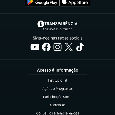
(abre em nova aba)
TRANSPARÊNCIA
Acesso à Informação
Siga-nos nas redes sociais
Acesso à Informação
Institucional
(abre em nova aba)
Ações e Programas
(abre em nova aba)
Participação Social
(abre em nova aba)
Auditorias
(abre em nova aba)
Convênios e Transferências
(abre em nova aba)