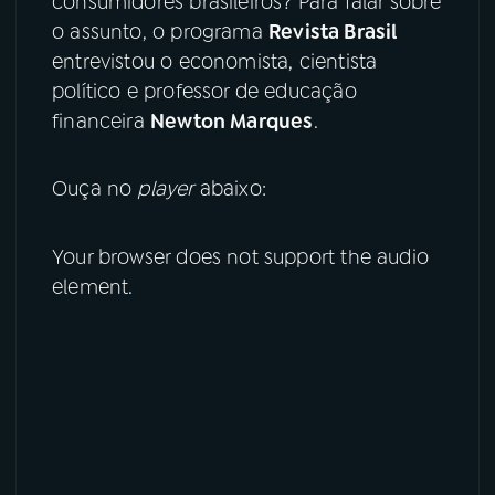
consumidores brasileiros? Para falar sobre
o assunto, o programa
Revista Brasil
YouTube
Facebook
entrevistou o economista, cientista
político e professor de educação
Instagram
X
financeira
Newton Marques
.
TikTok
Ouça no
player
abaixo:
Your browser does not support the audio
element.