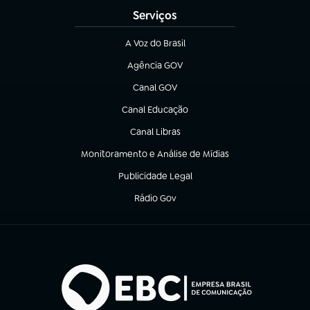
Serviços
A Voz do Brasil
(abre em nova aba)
Agência GOV
(abre em nova aba)
Canal GOV
(abre em nova aba)
Canal Educação
(abre em nova aba)
Canal Libras
(abre em nova aba)
Monitoramento e Análise de Mídias
(abre em nova aba)
Publicidade Legal
(abre em nova aba)
Rádio Gov
(abre em nova aba)