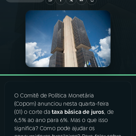
03
PROGRAMAÇÃO
04
PROGRAMAS
05
PODCASTS
06
VIDEOCASTS
O Comitê de Política Monetária
07
ÚLTIMAS
(Copom) anunciou nesta quarta-feira
(01) o corte da
taxa básica de juros
, de
08
FESTIVAL DE MÚSICA
6,5% ao ano para 6%. Mas o que isso
significa? Como pode ajudar os
ACOMPANHE A RÁDIO NACIONAL