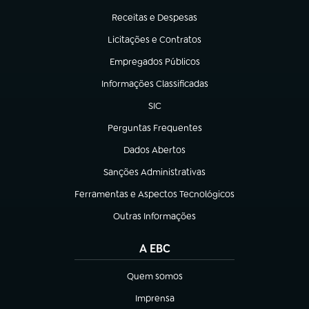
Receitas e Despesas
(abre em nova aba)
Licitações e Contratos
(abre em nova aba)
Empregados Públicos
(abre em nova aba)
Informações Classificadas
(abre em nova aba)
SIC
(abre em nova aba)
Perguntas Frequentes
(abre em nova aba)
Dados Abertos
(abre em nova aba)
Sanções Administrativas
(abre em nova aba)
Ferramentas e Aspectos Tecnológicos
(abre em nova aba)
Outras Informações
(abre em nova aba)
A EBC
Quem somos
(abre em nova aba)
Imprensa
(abre em nova aba)