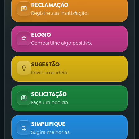
RECLAMAÇÃO
Registre sua insatisfação.
ELOGIO
Compartilhe algo positivo.
SUGESTÃO
Envie uma ideia.
SOLICITAÇÃO
Faça um pedido.
SIMPLIFIQUE
Sugira melhorias.