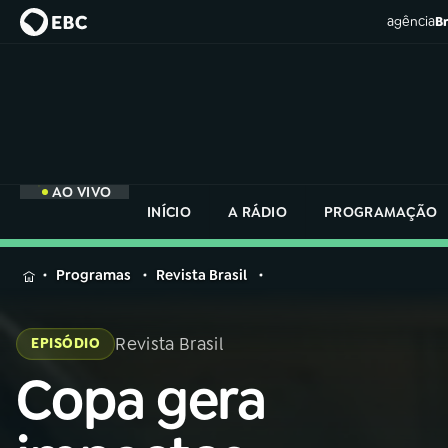
agência
Br
AO VIVO
INÍCIO
A RÁDIO
PROGRAMAÇÃO
MENU
Programas
Revista Brasil
Buscar
na
Revista Brasil
EPISÓDIO
Rádio
Buscar
Nacional
Copa gera
Buscar
na
Rádio
AO VIVO