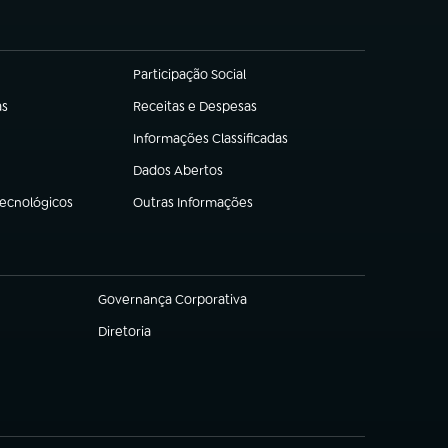
Participação Social
(abre em nova aba)
as
Receitas e Despesas
(abre em nova aba)
Informações Classificadas
(abre em nova aba)
Dados Abertos
(abre em nova aba)
Tecnológicos
Outras Informações
(abre em nova aba)
Governança Corporativa
(abre em nova aba)
Diretoria
(abre em nova aba)