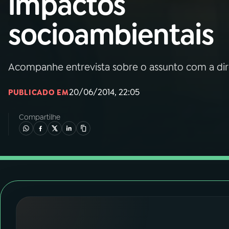
impactos
Nacional
socioambientais
01
INÍCIO
02
A RÁDIO
Acompanhe entrevista sobre o assunto com a di
20/06/2014, 22:05
PUBLICADO EM
03
PROGRAMAÇÃO
Compartilhe
04
PROGRAMAS
05
PODCASTS
06
VIDEOCASTS