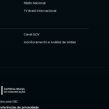
Rádio Nacional
TV Brasil Internacional
(abre em nova aba)
Canal GOV
(abre em nova aba)
Monitoramento e Análise de Mídias
(abre em nova aba)
ados pela EBC
referências de privacidade