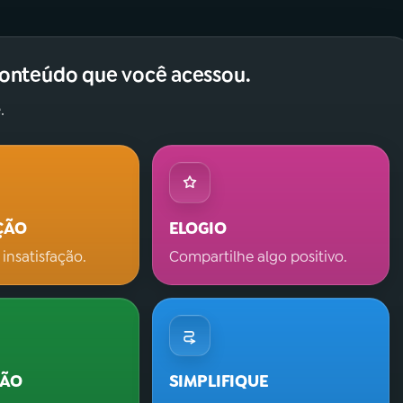
conteúdo que você acessou.
.
ÇÃO
ELOGIO
 insatisfação.
Compartilhe algo positivo.
ÇÃO
SIMPLIFIQUE