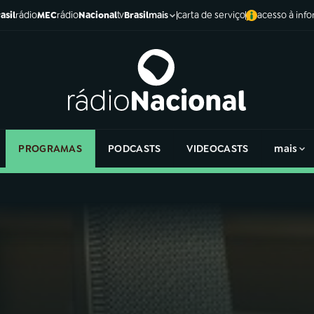
asil
rádio
MEC
rádio
Nacional
tv
Brasil
carta de serviço
acesso à inf
mais
PROGRAMAS
PODCASTS
VIDEOCASTS
mais