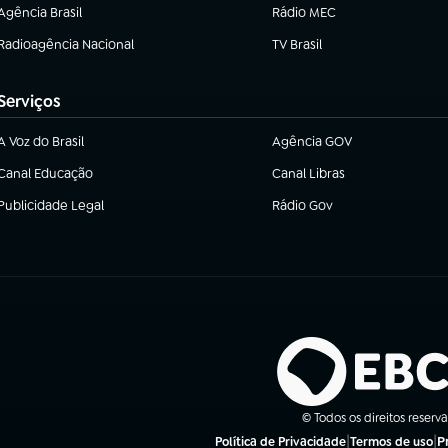
Agência Brasil
Rádio MEC
(abre em nova aba)
(abre em nova aba)
Radioagência Nacional
TV Brasil
(abre em nova aba)
(abre em nova aba)
Serviços
A Voz do Brasil
Agência GOV
(abre em nova aba)
(abre em nova aba)
Canal Educação
Canal Libras
(abre em nova aba)
(abre em nova aba)
Publicidade Legal
Rádio Gov
(abre em nova aba)
(abre em nova aba)
© Todos os direitos reserv
|
|
P
Política de Privacidade
Termos de uso