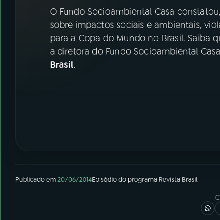
07
ÚLTIMAS
O Fundo Socioambiental Casa constatou,
sobre impactos sociais e ambientais, vi
08
FESTIVAL DE MÚSICA
para a Copa do Mundo no Brasil. Saiba qu
a diretora do Fundo Socioambiental Cas
Brasil
.
ACOMPANHE A RÁDIO NACIONAL
YouTube
Facebook
Instagram
X
TikTok
Publicado em
20/06/2014
Episódio
do programa
Revista Brasil
C