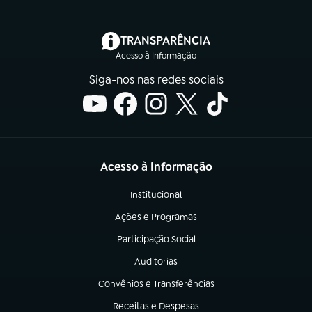
(abre em nova aba)
TRANSPARÊNCIA
Acesso à Informação
Siga-nos nas redes sociais
Acesso à Informação
Institucional
(abre em nova aba)
Ações e Programas
(abre em nova aba)
Participação Social
(abre em nova aba)
Auditorias
(abre em nova aba)
Convênios e Transferências
(abre em nova aba)
Receitas e Despesas
(abre em nova aba)