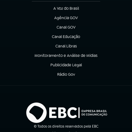
A Voz do Brasil
(abre em nova aba)
Agência GOV
(abre em nova aba)
Canal GOV
(abre em nova aba)
Canal Educação
(abre em nova aba)
Canal Libras
(abre em nova aba)
Monitoramento e Análise de Mídias
(abre em nova aba)
Publicidade Legal
(abre em nova aba)
Rádio Gov
(abre em nova aba)
© Todos os direitos reservados pela EBC