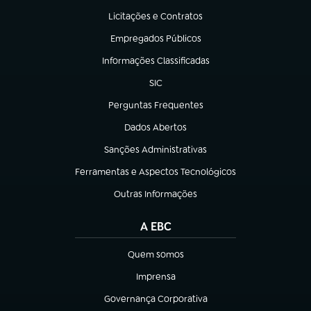
Licitações e Contratos
(abre em nova aba)
Empregados Públicos
(abre em nova aba)
Informações Classificadas
(abre em nova aba)
SIC
(abre em nova aba)
Perguntas Frequentes
(abre em nova aba)
Dados Abertos
(abre em nova aba)
Sanções Administrativas
(abre em nova aba)
Ferramentas e Aspectos Tecnológicos
(abre em nova aba)
Outras Informações
(abre em nova aba)
A EBC
Quem somos
(abre em nova aba)
Imprensa
(abre em nova aba)
Governança Corporativa
(abre em nova aba)