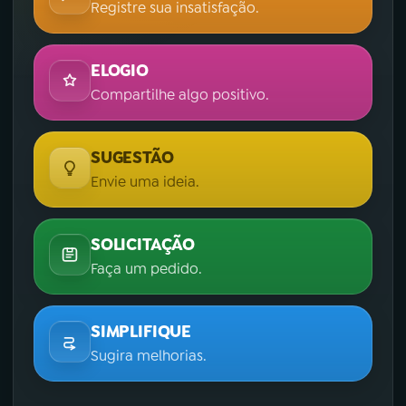
Registre sua insatisfação.
ELOGIO
Compartilhe algo positivo.
SUGESTÃO
Envie uma ideia.
SOLICITAÇÃO
Faça um pedido.
SIMPLIFIQUE
Sugira melhorias.