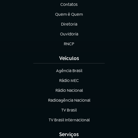
Contatos
(abre em nova aba)
Quem é Quem
(abre em nova aba)
Diretoria
(abre em nova aba)
Ouvidoria
(abre em nova aba)
RNCP
(abre em nova aba)
Veículos
Agência Brasil
(abre em nova aba)
Rádio MEC
(abre em nova aba)
Rádio Nacional
Radioagência Nacional
(abre em nova aba)
TV Brasil
(abre em nova aba)
TV Brasil Internacional
(abre em nova aba)
Serviços