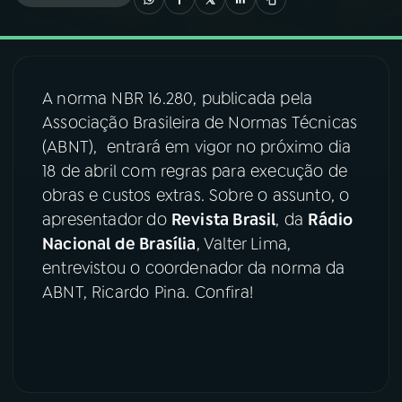
03
PROGRAMAÇÃO
A norma NBR 16.280, publicada pela
04
PROGRAMAS
Associação Brasileira de Normas Técnicas
(ABNT), entrará em vigor no próximo dia
05
PODCASTS
18 de abril com regras para execução de
obras e custos extras. Sobre o assunto, o
apresentador do
Revista Brasil
, da
Rádio
06
VIDEOCASTS
Nacional de Brasília
, Valter Lima,
entrevistou o coordenador da norma da
07
ÚLTIMAS
ABNT, Ricardo Pina. Confira!
08
FESTIVAL DE MÚSICA
ACOMPANHE A RÁDIO NACIONAL