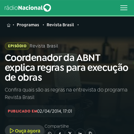
MENU
Programas
Revista Brasil
Revista Brasil
EPISÓDIO
Coordenador da ABNT
Buscar
na
explica regras para execução
Rádio
Buscar
de obras
Nacional
Confira quais são as regras na entrevista do programa
AO VIVO
Revista Brasil
01
INÍCIO
02/04/2014, 17:01
PUBLICADO EM
Compartilhe
02
A RÁDIO
Ouça agora