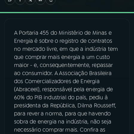
03
PROGRAMAÇÃO
A Portaria 455 do Ministério de Minas e
04
PROGRAMAS
Energia é sobre o registro de contratos
no mercado livre, em que a indústria tem
05
PODCASTS
que comprar mais energia a um custo
maior - e, consequentemente, repassar
ao consumidor. A Associação Brasileira
06
VIDEOCASTS
dos Comercializadores de Energia
(Abraceel), responsável pela energia de
07
ÚLTIMAS
60% do PIB industrial do país, pediu à
presidenta da República, Dilma Rousseff,
para rever a norma, para que havendo
08
FESTIVAL DE MÚSICA
sobra de energia na indústria, não seja
necessário comprar mais. Confira as
ACOMPANHE A RÁDIO NACIONAL