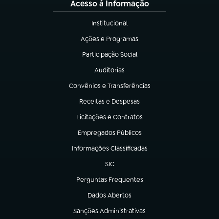
Acesso à Informação
Institucional
(abre em nova aba)
Ações e Programas
(abre em nova aba)
Participação Social
(abre em nova aba)
Auditorias
(abre em nova aba)
Convênios e Transferências
(abre em nova aba)
Receitas e Despesas
(abre em nova aba)
Licitações e Contratos
(abre em nova aba)
Empregados Públicos
(abre em nova aba)
Informações Classificadas
(abre em nova aba)
SIC
(abre em nova aba)
Perguntas Frequentes
(abre em nova aba)
Dados Abertos
(abre em nova aba)
Sanções Administrativas
(abre em nova aba)