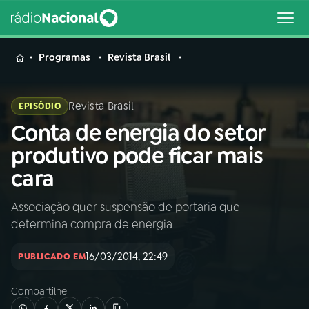
MENU
Programas
Revista Brasil
Revista Brasil
EPISÓDIO
Conta de energia do setor
Buscar
na
produtivo pode ficar mais
Rádio
Buscar
cara
Nacional
Associação quer suspensão de portaria que
AO VIVO
determina compra de energia
01
INÍCIO
16/03/2014, 22:49
PUBLICADO EM
Compartilhe
02
A RÁDIO