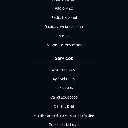
(abre em nova aba)
Rádio MEC
(abre em nova aba)
Rádio Nacional
Radioagência Nacional
(abre em nova aba)
TV Brasil
(abre em nova aba)
TV Brasil Internacional
(abre em nova aba)
Serviços
A Voz do Brasil
(abre em nova aba)
Agência GOV
(abre em nova aba)
Canal GOV
(abre em nova aba)
Canal Educação
(abre em nova aba)
Canal Libras
(abre em nova aba)
Monitoramento e Análise de Mídias
(abre em nova aba)
Publicidade Legal
(abre em nova aba)