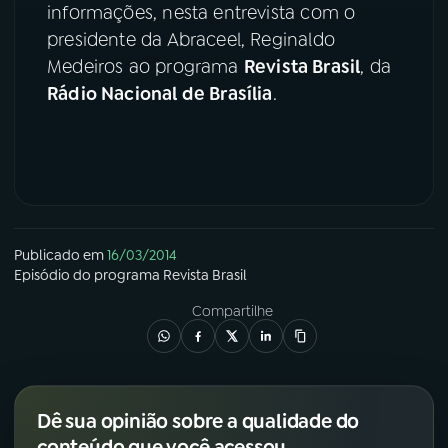
informações, nesta entrevista com o
presidente da Abraceel, Reginaldo
YouTube
Facebook
Medeiros ao programa
Revista Brasil
, da
Instagram
X
Rádio Nacional de Brasília
.
TikTok
Publicado em
16/03/2014
Episódio
do programa
Revista Brasil
Compartilhe
Dê sua opinião sobre a qualidade do
conteúdo que você acessou.