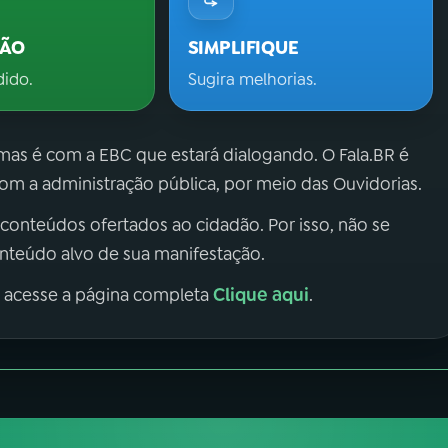
ÇÃO
SIMPLIFIQUE
dido.
Sugira melhorias.
 mas é com a EBC que estará dialogando. O Fala.BR é
m a administração pública, por meio das Ouvidorias.
 conteúdos ofertados ao cidadão. Por isso, não se
onteúdo alvo de sua manifestação.
Clique aqui
, acesse a página completa
.