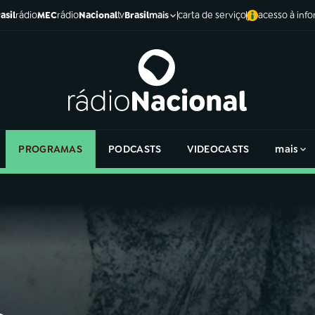
asil
rádio
MEC
rádio
Nacional
tv
Brasil
carta de serviço
acesso à inf
mais
PROGRAMAS
PODCASTS
VIDEOCASTS
mais