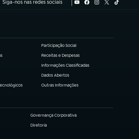
Siga-nos nas redes sociais
Participação Social
(abre em nova aba)
as
Receitas e Despesas
(abre em nova aba)
Informações Classificadas
(abre em nova aba)
Dados Abertos
(abre em nova aba)
Tecnológicos
Outras Informações
(abre em nova aba)
Governança Corporativa
(abre em nova aba)
Diretoria
(abre em nova aba)