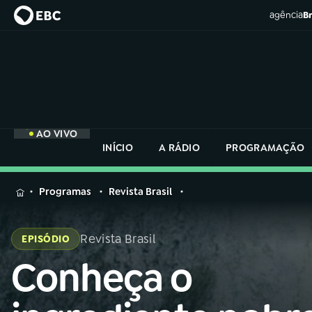
agência
Br
AO VIVO
INÍCIO
A RÁDIO
PROGRAMAÇÃO
MENU
Programas
Revista Brasil
Buscar
na
Revista Brasil
EPISÓDIO
Rádio
Buscar
Nacional
Conheça o
Buscar
na
Rádio
AO VIVO