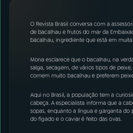
07
ÚLTIMAS
08
FESTIVAL DE MÚSICA
O Revista Brasil conversa com a assessor
de bacalhau e frutos do mar da Embaixa
bacalhau, ingrediente que está em muita
ACOMPANHE A RÁDIO NACIONAL
YouTube
Facebook
Mona esclarece que o bacalhau, na verd
salga, secagem, de vários tipos de peixe
Instagram
X
comem muito bacalhau e preferem peixes
TikTok
Aqui no Brasil, a população tem a curio
cabeça. A especialista informa que a cab
sopas, enquanto a língua e garganta do p
do fígado e o caviar é feito das ovas.