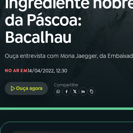
ingrediente nobr
Nacional
da Páscoa:
01
INÍCIO
Bacalhau
02
A RÁDIO
Ouça entrevista com Mona Jaegger, da Embaixa
03
PROGRAMAÇÃO
14/04/2022, 12:30
NO AR EM
04
PROGRAMAS
Compartilhe
Ouça agora
05
PODCASTS
06
VIDEOCASTS