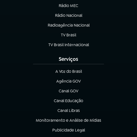
Rádio MEC
(abre em nova aba)
Rádio Nacional
Radioagência Nacional
(abre em nova aba)
TV Brasil
(abre em nova aba)
TV Brasil Internacional
(abre em nova aba)
Serviços
A Voz do Brasil
(abre em nova aba)
Agência GOV
(abre em nova aba)
Canal GOV
(abre em nova aba)
Canal Educação
(abre em nova aba)
Canal Libras
(abre em nova aba)
Monitoramento e Análise de Mídias
(abre em nova aba)
Publicidade Legal
(abre em nova aba)