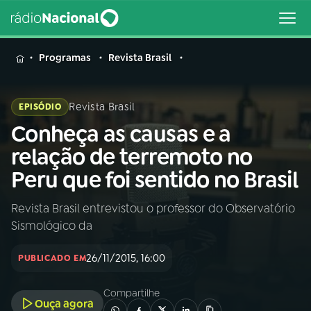
MENU
Programas
Revista Brasil
Revista Brasil
EPISÓDIO
Conheça as causas e a
Buscar
na
relação de terremoto no
Rádio
Buscar
Peru que foi sentido no Brasil
Nacional
Revista Brasil entrevistou o professor do Observatório
AO VIVO
Sismológico da
01
INÍCIO
26/11/2015, 16:00
PUBLICADO EM
Compartilhe
02
A RÁDIO
Ouça agora