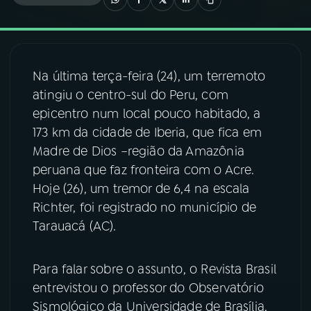
03
PROGRAMAÇÃO
Na última terça-feira (24), um terremoto
04
PROGRAMAS
atingiu o centro-sul do Peru, com
epicentro num local pouco habitado, a
05
PODCASTS
173 km da cidade de Iberia, que fica em
Madre de Dios –região da Amazônia
peruana que faz fronteira com o Acre.
06
VIDEOCASTS
Hoje (26), um tremor de 6,4 na escala
Richter, foi registrado no município de
07
ÚLTIMAS
Tarauacá (AC).
08
FESTIVAL DE MÚSICA
Para falar sobre o assunto, o Revista Brasil
entrevistou o professor do Observatório
Sismológico da Universidade de Brasília,
ACOMPANHE A RÁDIO NACIONAL