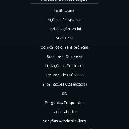
Institucional
(abre em nova aba)
Ações e Programas
(abre em nova aba)
Participação Social
(abre em nova aba)
Auditorias
(abre em nova aba)
Convênios e Transferências
(abre em nova aba)
Receitas e Despesas
(abre em nova aba)
Licitações e Contratos
(abre em nova aba)
Empregados Públicos
(abre em nova aba)
Informações Classificadas
(abre em nova aba)
SIC
(abre em nova aba)
Perguntas Frequentes
(abre em nova aba)
Dados Abertos
(abre em nova aba)
Sanções Administrativas
(abre em nova aba)