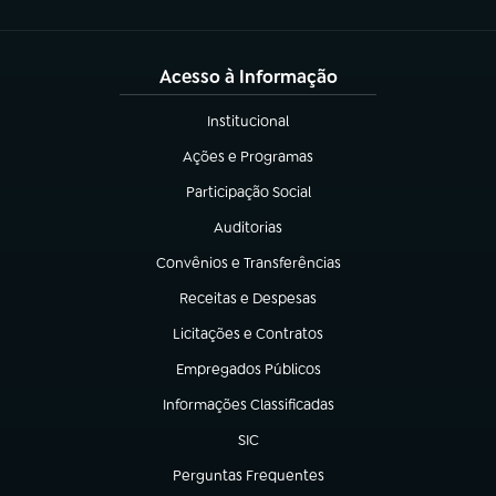
Acesso à Informação
Institucional
(abre em nova aba)
Ações e Programas
(abre em nova aba)
Participação Social
(abre em nova aba)
Auditorias
(abre em nova aba)
Convênios e Transferências
(abre em nova aba)
Receitas e Despesas
(abre em nova aba)
Licitações e Contratos
(abre em nova aba)
Empregados Públicos
(abre em nova aba)
Informações Classificadas
(abre em nova aba)
SIC
(abre em nova aba)
Perguntas Frequentes
(abre em nova aba)