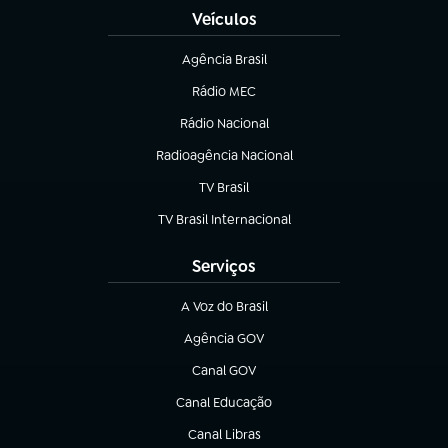
Veículos
Agência Brasil
(abre em nova aba)
Rádio MEC
(abre em nova aba)
Rádio Nacional
Radioagência Nacional
(abre em nova aba)
TV Brasil
(abre em nova aba)
TV Brasil Internacional
(abre em nova aba)
Serviços
A Voz do Brasil
(abre em nova aba)
Agência GOV
(abre em nova aba)
Canal GOV
(abre em nova aba)
Canal Educação
(abre em nova aba)
Canal Libras
(abre em nova aba)