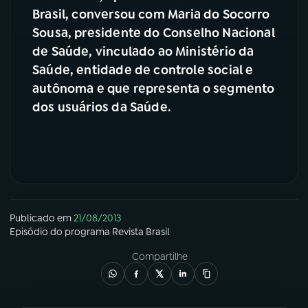
Brasil,
convers
ou
c
om
Maria do
S
ocorro
YouTube
Facebook
Sousa,
presidente do Conselho Nacional
de Saúde, vinculado ao Ministério da
Instagram
X
Saúde, entidade de controle social e
autônoma e que representa o segmento
TikTok
dos usuários da Saúde.
Publicado em
21/08/2013
Episódio
do programa
Revista Brasil
Compartilhe