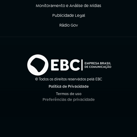
Monitoramento e Análise de Mídias
(abre em nova aba)
Publicidade Legal
(abre em nova aba)
Rádio Gov
(abre em nova aba)
© Todos os direitos reservados pela EBC
Política de Privacidade
(abre em nova aba)
Termos de uso
(abre em nova aba)
Preferências de privacidade