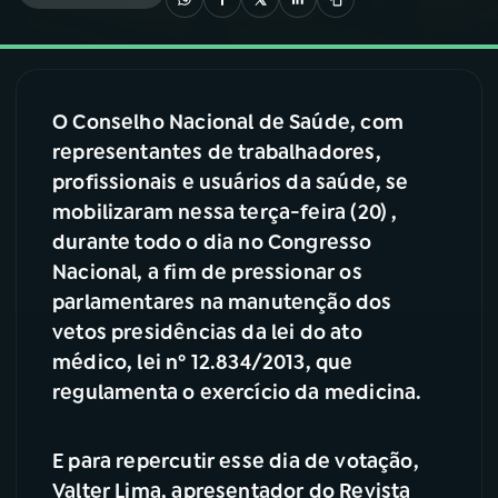
03
PROGRAMAÇÃO
O Conselho Nacional de Saúde, com
04
PROGRAMAS
representantes de trabalhadores,
profissionais e usuários da saúde, se
05
PODCASTS
mobilizaram nessa terça-feira (20) ,
durante todo o dia no Congresso
Nacional, a fim de pressionar os
06
VIDEOCASTS
parlamentares na manutenção dos
vetos presidências da lei do ato
07
ÚLTIMAS
médico, lei nº 12.834/2013, que
regulamenta o exercício da medicina.
08
FESTIVAL DE MÚSICA
E para
repercutir esse dia de votação,
Valter Lima, apresentador do Revista
ACOMPANHE A RÁDIO NACIONAL