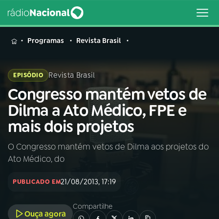
MENU
Programas
Revista Brasil
Revista Brasil
EPISÓDIO
Congresso mantém vetos de
Buscar
na
Dilma a Ato Médico, FPE e
Rádio
Buscar
mais dois projetos
Nacional
O Congresso mantém vetos de Dilma aos projetos do
AO VIVO
Ato Médico, do
01
INÍCIO
21/08/2013, 17:19
PUBLICADO EM
Compartilhe
02
A RÁDIO
Ouça agora